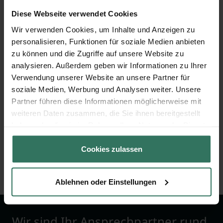
Diese Webseite verwendet Cookies
Paetzke GmbH
Wir verwenden Cookies, um Inhalte und Anzeigen zu
personalisieren, Funktionen für soziale Medien anbieten
zu können und die Zugriffe auf unsere Website zu
Rodder Str. 57
analysieren. Außerdem geben wir Informationen zu Ihrer
48477 Hörstel
Verwendung unserer Website an unsere Partner für
soziale Medien, Werbung und Analysen weiter. Unsere
Partner führen diese Informationen möglicherweise mit
weiteren Daten zusammen, die Sie ihnen bereitgestellt
W. Häder
haben oder die sie im Rahmen Ihrer Nutzung der Dienste
gesammelt haben.
Cookies zulassen
Hermann-Löns-Str. 39
48268 Greven
Ablehnen oder Einstellungen
Wir sind Ihr Ansprechpartner rund