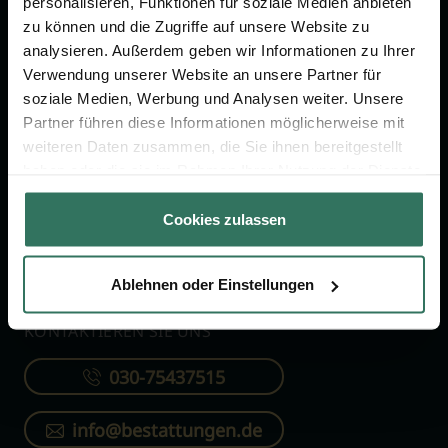
personalisieren, Funktionen für soziale Medien anbieten
FÜR SIE
FÜR BESTATTER
zu können und die Zugriffe auf unsere Website zu
analysieren. Außerdem geben wir Informationen zu Ihrer
Vergleich
Online-Portal
Verwendung unserer Website an unsere Partner für
soziale Medien, Werbung und Analysen weiter. Unsere
Ratgeber
Kostenlos registrieren
Partner führen diese Informationen möglicherweise mit
Verzeichnis
weiteren Daten zusammen, die Sie ihnen bereitgestellt
Wissenswertes
haben oder die sie im Rahmen Ihrer Nutzung der Dienste
gesammelt haben.
Über uns
Cookies zulassen
Für Bestatter
Ablehnen oder Einstellungen
KONTAKTIEREN SIE UNS
030-75437515
info@bestattungen.de