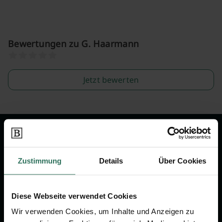
Bewertungen zu G. Haarmann
Jetzt bewerten
Wir sind Ihr Ansprechpartner rund
um das Thema Bestattung &
Zustimmung
Details
Über Cookies
Vorsorge.
Diese Webseite verwendet Cookies
Jetzt beraten lassen
Wir verwenden Cookies, um Inhalte und Anzeigen zu