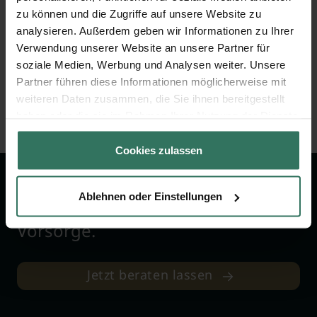
zu können und die Zugriffe auf unsere Website zu
Telefon:
030-7543 7515
analysieren. Außerdem geben wir Informationen zu Ihrer
E-Mail: Diese E-Mail-Adresse ist vor Spambots
Verwendung unserer Website an unsere Partner für
geschützt! Zur Anzeige muss JavaScript
soziale Medien, Werbung und Analysen weiter. Unsere
eingeschaltet sein!
Partner führen diese Informationen möglicherweise mit
weiteren Daten zusammen, die Sie ihnen bereitgestellt
Ihr Team von Bestattungsplanung.de
haben oder die sie im Rahmen Ihrer Nutzung der Dienste
gesammelt haben.
Cookies zulassen
Wir sind Ihr Ansprechpartner rund
Ablehnen oder Einstellungen
um das Thema Bestattung &
Vorsorge.
Jetzt beraten lassen