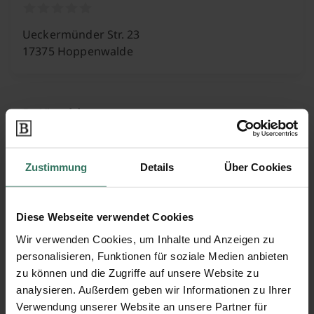
Ueckermünder Str. 23
17375 Hoppenwalde
R. Kitschke
Belliner Str. 7
Zustimmung
Details
Über Cookies
17373 Ueckermünde
Diese Webseite verwendet Cookies
Wir verwenden Cookies, um Inhalte und Anzeigen zu
Steinmetz GmbH
personalisieren, Funktionen für soziale Medien anbieten
zu können und die Zugriffe auf unsere Website zu
analysieren. Außerdem geben wir Informationen zu Ihrer
Stettiner Chaussee 10
Verwendung unserer Website an unsere Partner für
17309 Pasewalk