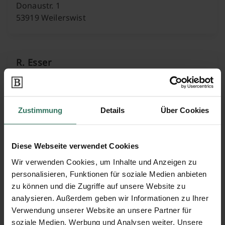
Donaustr. 1
53919 Weilerswist
R. Esser
Paul-Ehrlich-Str. 11
53879 Euskirchen
Zustimmung
Details
Über Cookies
Diese Webseite verwendet Cookies
Schumacher Grabmale GmbH
Wir verwenden Cookies, um Inhalte und Anzeigen zu
personalisieren, Funktionen für soziale Medien anbieten
zu können und die Zugriffe auf unsere Website zu
An der Olef 36
analysieren. Außerdem geben wir Informationen zu Ihrer
53937 Schleiden
Verwendung unserer Website an unsere Partner für
soziale Medien, Werbung und Analysen weiter. Unsere