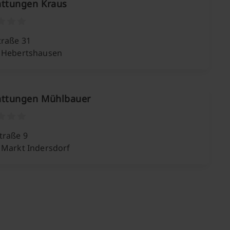
attungen Kraus
traße 31
 Hebertshausen
attungen Mühlbauer
traße 9
 Markt Indersdorf