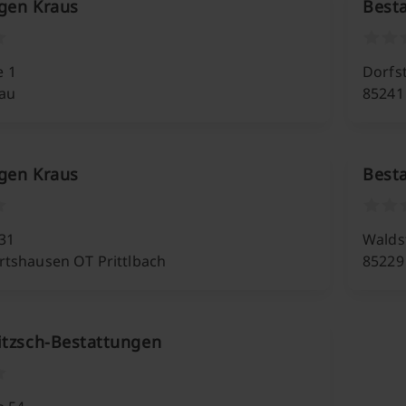
gen Kraus
Best
 1
Dorfs
au
85241
gen Kraus
Best
31
Walds
tshausen OT Prittlbach
85229
itzsch-Bestattungen