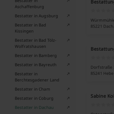
Bestatter in
Bestattun
Aschaffenburg
Bestatter in Augsburg
Würmmühle
Bestatter in Bad
85221 Dach
Kissingen
Bestatter in Bad Tölz-
Wolfratshausen
Bestattun
Bestatter in Bamberg
Bestatter in Bayreuth
Dorfstraße 
85241 Heber
Bestatter in
Berchtesgadener Land
Bestatter in Cham
Sabine Ko
Bestatter in Coburg
Bestatter in Dachau