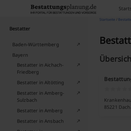
Skip to content
Start
Startseite
/
Bestatt
Bestatter
Bestat
Baden-Württemberg
Bayern
Übersich
Bestatter in Aichach-
Friedberg
Bestattu
Bestatter in Altötting
Bestatter in Amberg-
Sulzbach
Krankenhaus
85221 Dach
Bestatter in Amberg
Bestatter in Ansbach