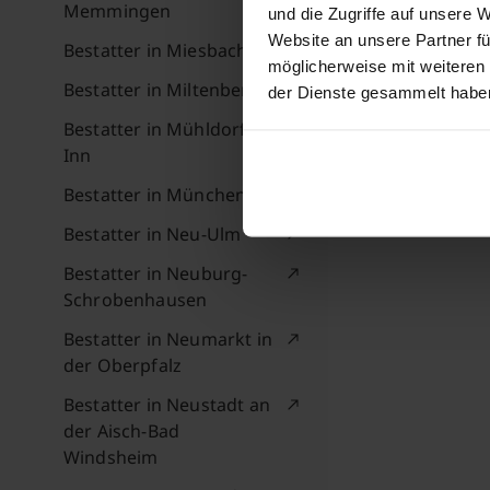
Memmingen
und die Zugriffe auf unsere 
Website an unsere Partner fü
Bestatter in Miesbach
möglicherweise mit weiteren
Bestatter in Miltenberg
der Dienste gesammelt habe
Bestatter in Mühldorf am
Inn
Bestatter in München
Bestatter in Neu-Ulm
Bestatter in Neuburg-
Schrobenhausen
Bestatter in Neumarkt in
der Oberpfalz
Bestatter in Neustadt an
der Aisch-Bad
Windsheim