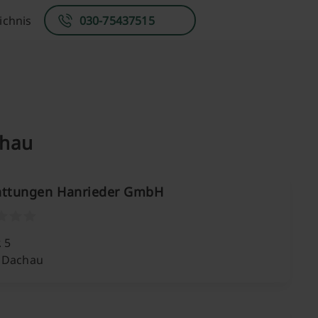
ichnis
030-75437515
chau
attungen Hanrieder GmbH
. 5
 Dachau