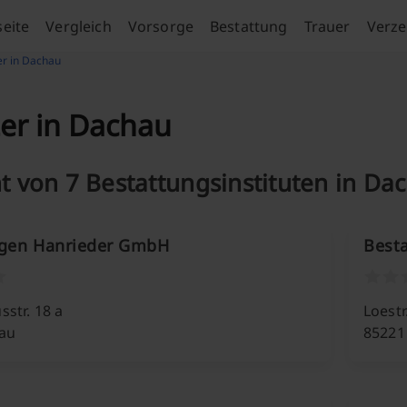
seite
Vergleich
Vorsorge
Bestattung
Trauer
Verze
er in Dachau
ter in Dachau
t von 7 Bestattungsinstituten in Da
ngen Hanrieder GmbH
Best
str. 18 a
Loestr
au
85221