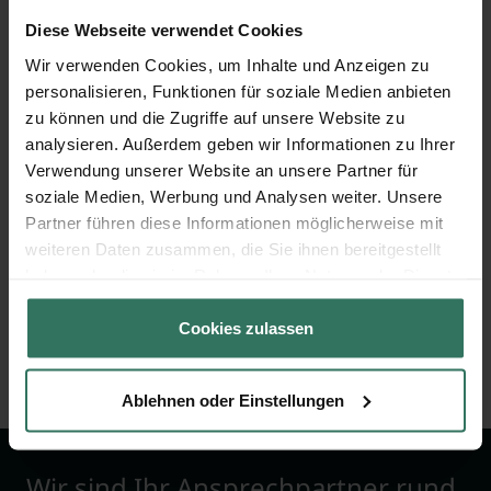
Diese Webseite verwendet Cookies
Schönstädt Lutz
Wir verwenden Cookies, um Inhalte und Anzeigen zu
personalisieren, Funktionen für soziale Medien anbieten
zu können und die Zugriffe auf unsere Website zu
Waldheimer Str. 67A
analysieren. Außerdem geben wir Informationen zu Ihrer
01683 Nossen
Verwendung unserer Website an unsere Partner für
soziale Medien, Werbung und Analysen weiter. Unsere
Partner führen diese Informationen möglicherweise mit
weiteren Daten zusammen, die Sie ihnen bereitgestellt
Wittke
haben oder die sie im Rahmen Ihrer Nutzung der Dienste
gesammelt haben.
Cookies zulassen
Bärwalder Str. 12
01471 Radeburg
Ablehnen oder Einstellungen
Wir sind Ihr Ansprechpartner rund