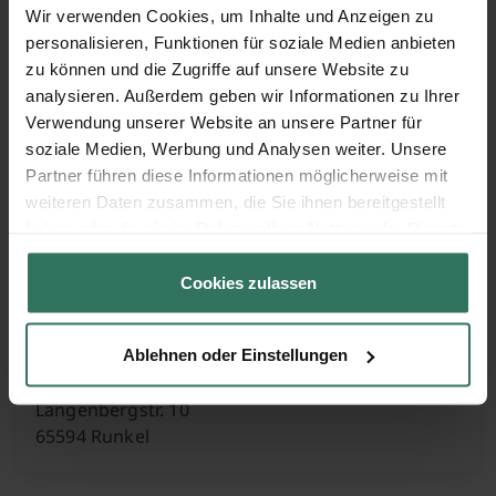
Schweizergasse 4
Wir verwenden Cookies, um Inhalte und Anzeigen zu
65606 Villmar
personalisieren, Funktionen für soziale Medien anbieten
zu können und die Zugriffe auf unsere Website zu
analysieren. Außerdem geben wir Informationen zu Ihrer
Merfels Steinmetzbetrieb GmbH
Verwendung unserer Website an unsere Partner für
soziale Medien, Werbung und Analysen weiter. Unsere
Partner führen diese Informationen möglicherweise mit
weiteren Daten zusammen, die Sie ihnen bereitgestellt
Friedhofstr. 11
haben oder die sie im Rahmen Ihrer Nutzung der Dienste
65604 Elz
gesammelt haben.
Cookies zulassen
Paul Müller
Ablehnen oder Einstellungen
Langenbergstr. 10
65594 Runkel