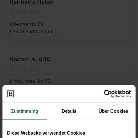
Karlheinz Haber
Obertorstr. 29
65520 Bad Camberg
Kramm A. oHG
Limburger Str. 72
65611 Brechen
Zustimmung
Details
Über Cookies
Lucia Roßbach
Diese Webseite verwendet Cookies