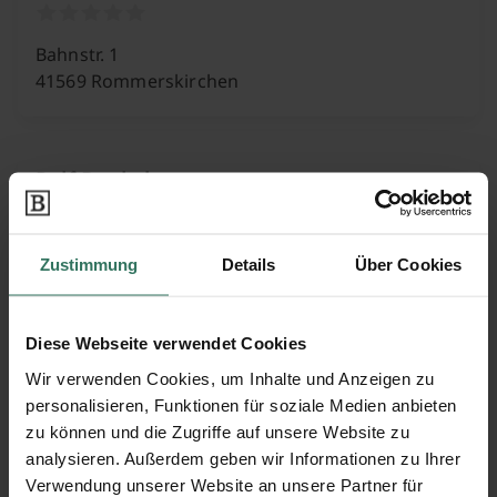
Bahnstr. 1
41569 Rommerskirchen
Rolf Dunkel
Bahnstr. 25
Zustimmung
Details
Über Cookies
41569 Rommerskirchen
Diese Webseite verwendet Cookies
Wir verwenden Cookies, um Inhalte und Anzeigen zu
Siegfried Turner
personalisieren, Funktionen für soziale Medien anbieten
zu können und die Zugriffe auf unsere Website zu
analysieren. Außerdem geben wir Informationen zu Ihrer
Eschenweg 2
Verwendung unserer Website an unsere Partner für
41470 Neuss