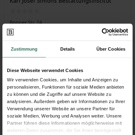
Karl Josef Simons Bestattungsinstitut
Bonner Str. 74
53501 Grafschaft
Zustimmung
Details
Über Cookies
Käthe Friedrich Bestattungen
Diese Webseite verwendet Cookies
Kollengasse 1
Wir verwenden Cookies, um Inhalte und Anzeigen zu
53518 Adenau
personalisieren, Funktionen für soziale Medien anbieten
zu können und die Zugriffe auf unsere Website zu
analysieren. Außerdem geben wir Informationen zu Ihrer
Verwendung unserer Website an unsere Partner für
Landskroner Bestattungshaus Gölden
soziale Medien, Werbung und Analysen weiter. Unsere
GmbH
Partner führen diese Informationen möglicherweise mit
weiteren Daten zusammen, die Sie ihnen bereitgestellt