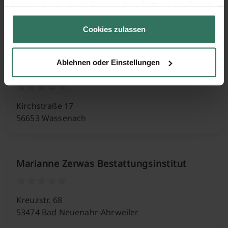
haben oder die sie im Rahmen Ihrer Nutzung der Dienste
Ehlinger Straße 47
gesammelt haben.
53474 Bad Neuenahr-Ahrw.
Cookies zulassen
Ablehnen oder Einstellungen
Lothar Gasber Bestattungen
Kirchstraße 17
56653 Wassenach
Marianne Zerwas Bestattungsinstitut
Kreuzstr. 68
53474 Bad Neuenahr-Ahrweiler