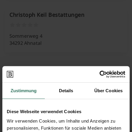
Christoph Keil Bestattungen
Sommerweg 4
34292 Ahnatal
Dat Fährhus Bandholt’s Bestattungen
Ecke Holz 1A
Zustimmung
Details
Über Cookies
34369 Hofgeismar
Diese Webseite verwendet Cookies
Wir verwenden Cookies, um Inhalte und Anzeigen zu
Dat Fährhus Bestattungen
personalisieren, Funktionen für soziale Medien anbieten