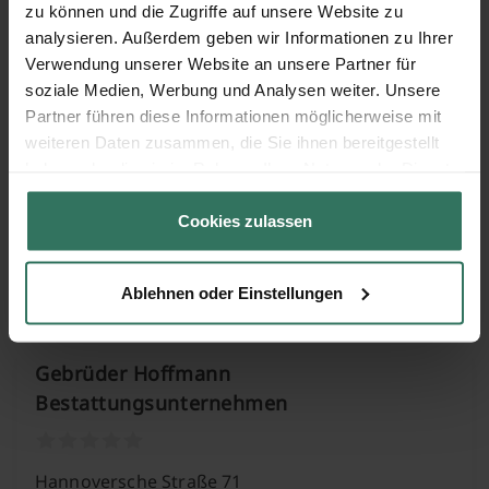
zu können und die Zugriffe auf unsere Website zu
analysieren. Außerdem geben wir Informationen zu Ihrer
Martin-Luther-Str 20
Verwendung unserer Website an unsere Partner für
34359 Reinhardshagen
soziale Medien, Werbung und Analysen weiter. Unsere
Partner führen diese Informationen möglicherweise mit
weiteren Daten zusammen, die Sie ihnen bereitgestellt
haben oder die sie im Rahmen Ihrer Nutzung der Dienste
Elisabeth Siebert Bestattungen
gesammelt haben.
Cookies zulassen
Brüder-Grimm-Straße 7
34270 Schauenburg
Ablehnen oder Einstellungen
Gebrüder Hoffmann
Bestattungsunternehmen
Hannoversche Straße 71