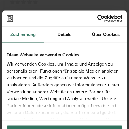
Mühlenstraße 19
17268 Templin
Zustimmung
Details
Über Cookies
Institut Phönix Feuerbestattungen VdbR
Diese Webseite verwendet Cookies
Wir verwenden Cookies, um Inhalte und Anzeigen zu
Lerchenwinkel 10
personalisieren, Funktionen für soziale Medien anbieten
16303 Schwedt
zu können und die Zugriffe auf unsere Website zu
analysieren. Außerdem geben wir Informationen zu Ihrer
Verwendung unserer Website an unsere Partner für
Lychener Bestattungshaus
soziale Medien, Werbung und Analysen weiter. Unsere
Partner führen diese Informationen möglicherweise mit
weiteren Daten zusammen, die Sie ihnen bereitgestellt
Stargarder Straße 14
haben oder die sie im Rahmen Ihrer Nutzung der Dienste
17279 Lychen
gesammelt haben.