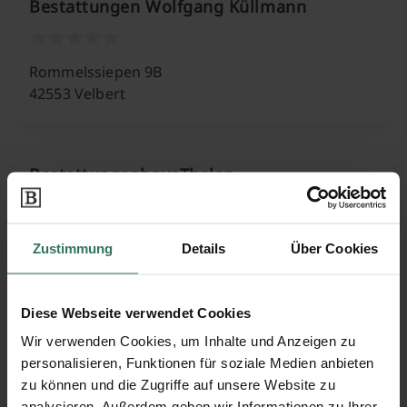
Bestattungen Wolfgang Küllmann
Rommelssiepen 9B
42553 Velbert
BestattungenhausThelen
Schulstr. 31
Zustimmung
Details
Über Cookies
40721 Hilden
Diese Webseite verwendet Cookies
Bestattungshaus Frankenheim GmbH + Co.
Wir verwenden Cookies, um Inhalte und Anzeigen zu
personalisieren, Funktionen für soziale Medien anbieten
KG
zu können und die Zugriffe auf unsere Website zu
analysieren. Außerdem geben wir Informationen zu Ihrer