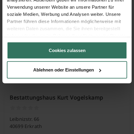
Verwendung unserer Website an unsere Partner für
Lindenheider Str. 53
soziale Medien, Werbung und Analysen weiter. Unsere
40822 Mettmann
Partner führen diese Informationen möglicherweise mit
weiteren Daten zusammen, die Sie ihnen bereitgestellt
haben oder die sie im Rahmen Ihrer Nutzung der Dienste
Bestattungshaus Heimeshoff
gesammelt haben.
Cookies zulassen
Sohlstättenstr. 36B
Ablehnen oder Einstellungen
40880 Ratingen
Bestattungshaus Kurt Vogelskamp
Leibnizstr. 66
40699 Erkrath