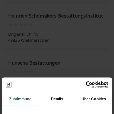
Heinrich Schomakers Bestattungsinstitut
Lingener Str. 40
49835 Wietmarschen
Hunsche Bestattungen
Ochtruper Straße 39
48455 Bad Bentheim
Zustimmung
Details
Über Cookies
Joachim Gommer Bestattungsinstitut