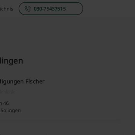
ichnis
030-75437515
olingen
digungen Fischer
n 46
 Solingen