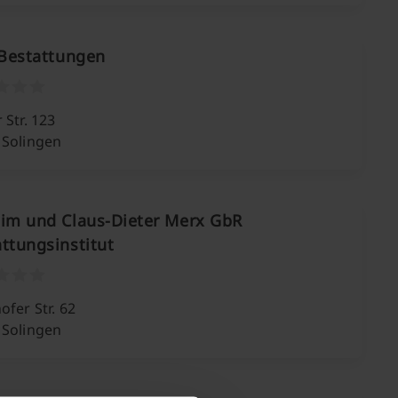
 Bestattungen
 Str. 123
 Solingen
him und Claus-Dieter Merx GbR
ttungsinstitut
ofer Str. 62
 Solingen