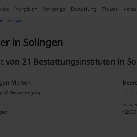
seite
Vergleich
Vorsorge
Bestattung
Trauer
Verze
er in Solingen
er in Solingen
t von 21 Bestattungsinstituten in S
gen Merten
Beer
(2 Bewertungen)
Häste
ngen
42659