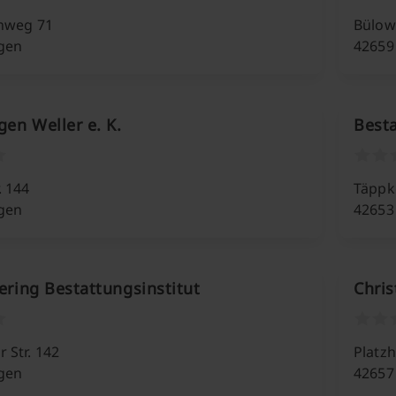
enweg 71
Bülow
ngen
42659
en Weller e. K.
Best
. 144
Täppk
ngen
42653
iering Bestattungsinstitut
Chris
 Str. 142
Platzh
ngen
42657