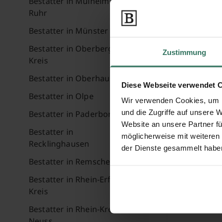
Bestatter in Mülheim an der
Karl-Heinz
Ruhr
Bestatter in Münster
Emdenstr. 9
Bestatter in Oberbergischer
Zustimmung
42697 Soli
Kreis
Bestatter in Oberhausen
Diese Webseite verwendet 
Bestatter in Olpe
Saam-Faas
Wir verwenden Cookies, um I
und die Zugriffe auf unsere 
Bestatter in Paderborn
Website an unsere Partner fü
Bestatter in
Burgstr. 42
möglicherweise mit weiteren
Recklinghausen
42655 Soli
der Dienste gesammelt habe
Bestatter in Remscheid
Bestatter in Rhein-Erft-
Theo Ohli
Kreis
Bestatter in Rhein-Kreis
Neuss