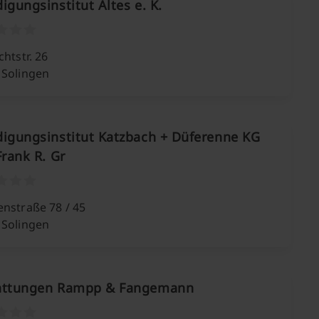
igungsinstitut Altes e. K.
chtstr. 26
 Solingen
digungsinstitut Katzbach + Düferenne KG
Frank R. Gr
enstraße 78 / 45
 Solingen
attungen Rampp & Fangemann