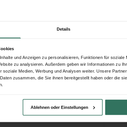
 Lipke Bestattungsinstitut
Saam
Konra
Details
ngen
42651
Cookies
en GmbH Bestattungsinstitut
Saam
nhalte und Anzeigen zu personalisieren, Funktionen für soziale
Website zu analysieren. Außerdem geben wir Informationen zu I
r soziale Medien, Werbung und Analysen weiter. Unsere Partner
Wiefel
 Daten zusammen, die Sie ihnen bereitgestellt haben oder die s
ngen
42699
n.
Ablehnen oder Einstellungen
ger GbR Bestattungshaus