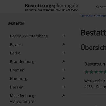
Skip to content
Start
Startseite
/
Bestatt
Bestatter
Bestatt
Baden-Württemberg
Bayern
Übersich
Berlin
Brandenburg
Bestattun
Bremen
Hamburg
Werwolf 19
42651 Soli
Hessen
Mecklenburg-
Vorpommern