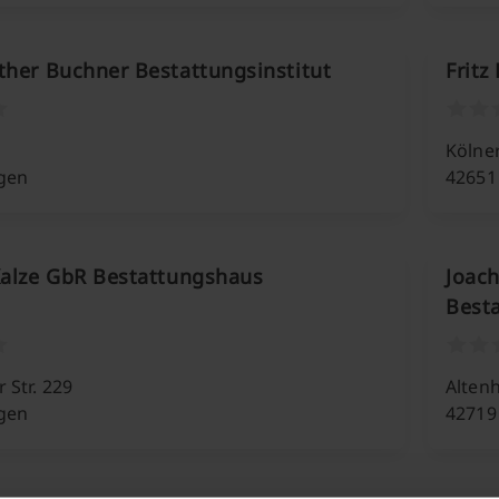
ther Buchner Bestattungsinstitut
Fritz
Kölner
ngen
42651
Kalze GbR Bestattungshaus
Joac
Besta
 Str. 229
Altenh
ngen
42719