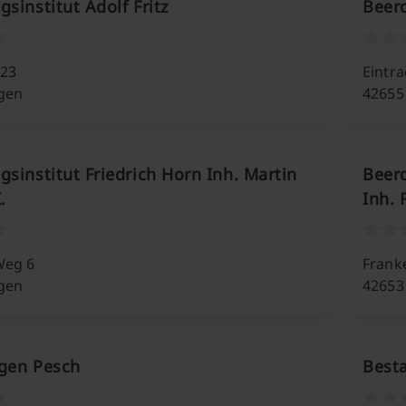
sinstitut Adolf Fritz
Beerd
123
Eintra
ngen
42655
sinstitut Friedrich Horn Inh. Martin
Beer
.
Inh. 
Weg 6
Frank
ngen
42653
gen Pesch
Best