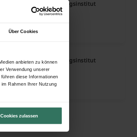
-Faasen GmbH Bestattungsinstitut
d-Adenauer-Str. 43
Über Cookies
 Solingen
-Faasen GmbH Bestattungsinstitut
 Medien anbieten zu können
hrer Verwendung unserer
 führen diese Informationen
dick 14
ie im Rahmen Ihrer Nutzung
 Solingen
Cookies zulassen