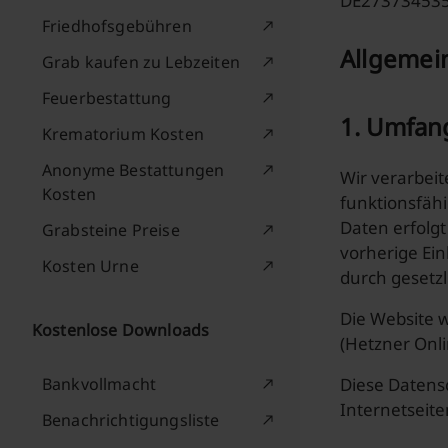
DE27373453
Friedhofsgebühren
Allgemei
Grab kaufen zu Lebzeiten
Feuerbestattung
1. Umfan
Krematorium Kosten
Anonyme Bestattungen
Wir verarbeit
Kosten
funktionsfähi
Daten erfolgt
Grabsteine Preise
vorherige Ein
Kosten Urne
durch gesetzli
Die Website w
Kostenlose Downloads
(Hetzner Onl
Bankvollmacht
Diese Datensc
Internetseite
Benachrichtigungsliste