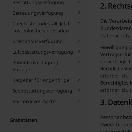
Bestattungsverfügung
2. Recht
Betreuungsverfügung
Die Verarbei
Checkliste Todesfall: Jetzt
Bundesdatens
kostenlos herunterladen
Datenschutz-
Kremationsverfügung
Einwilligung
(A
Luftbestattungsverfügung
Vertragserfül
vorvertraglic
Patientenverfügung
Rechtliche Ve
Vorlage
erforderlich.
Ratgeber für Angehörige
Berechtigtes 
erforderlich,
Seebestattungsverfügung
3. Daten
Vorsorgevollmacht
Personenbezo
Grabstätten
Zweck hinaus 
steuerrechtli