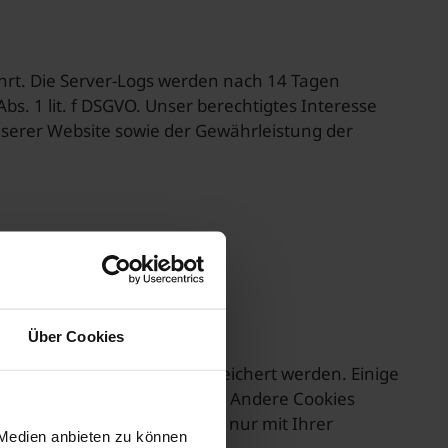
rt. Die Server-Logs werden nach 14 Tagen
bs. 1 lit. f DSGVO. Unser berechtigtes Interesse
nserer Website sowie der Gewährleistung der
t)
Über Cookies
die auf Ihrem Endgerät gespeichert werden. Einige
ite (§ 25 Abs. 2 Nr. 2 TDDDG). Andere Cookies
sierter Werbung und werden nur mit Ihrer
 Medien anbieten zu können