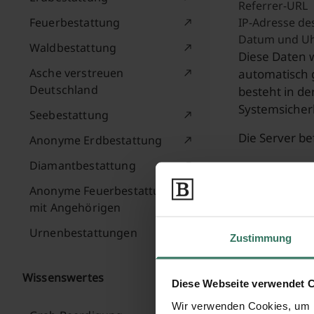
Referrer-URL
Feuerbestattung
IP-Adresse de
Datum und Uhr
Waldbestattung
Diese Daten 
Asche verstreuen
automatisch g
Deutschland
besteht in de
Systemsicher
Seebestattung
Die Server be
Anonyme Erdbestattung
Diamantbestattung
Cookies 
Anonyme Feuerbestattung
mit Angehörigen
Cookies 
Urnenbestattungen
Zustimmung
Unsere Websit
Wissenswertes
Cookies sind 
Diese Webseite verwendet 
dienen der A
Wir verwenden Cookies, um I