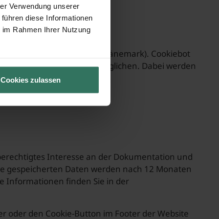
it. a DSGVO).
hrer Verwendung unserer
 führen diese Informationen
ie im Rahmen Ihrer Nutzung
ade 39, 1058 Kopenhagen, Dänemark). Cookiebot
eis der Einwilligung zu ermöglichen. Dabei werden
Cookies zulassen
 (berechtigtes Interesse an der Dokumentation und
. Die gespeicherten Daten werden nach 12 Monaten
re Informationen finden Sie in der
er oder den Cookie-Button im Footer der Website