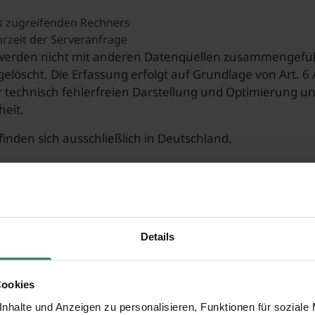
s zugreifenden Rechners
zeit der Serveranfrage
werden nicht mit anderen Datenquellen zusammengefüh
elöscht. Die Erfassung erfolgt auf Grundlage von Art. 6 A
r technisch fehlerfreien Darstellung und Optimierung u
heit.
finden sich ausschließlich in Deutschland.
und Einwilligungsverwaltung (Cookiebo
allgemein
Details
e verwendet Cookies. Cookies sind kleine Textdateien, 
technisch notwendig für die Funktionsfähigkeit der Webs
Cookies
nalyse des Nutzerverhaltens oder der Anzeige personali
nhalte und Anzeigen zu personalisieren, Funktionen für soziale