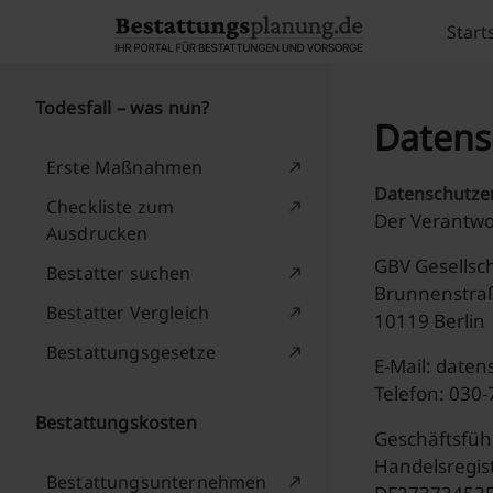
Skip to content
Start
Todesfall – was nun?
Datens
Erste Maßnahmen
Datenschutze
Checkliste zum
Der Verantwo
Ausdrucken
GBV Gesellsc
Bestatter suchen
Brunnenstra
Bestatter Vergleich
10119 Berlin
Bestattungsgesetze
E-Mail: date
Telefon: 030-
Bestattungskosten
Geschäftsfüh
Handelsregis
Bestattungsunternehmen