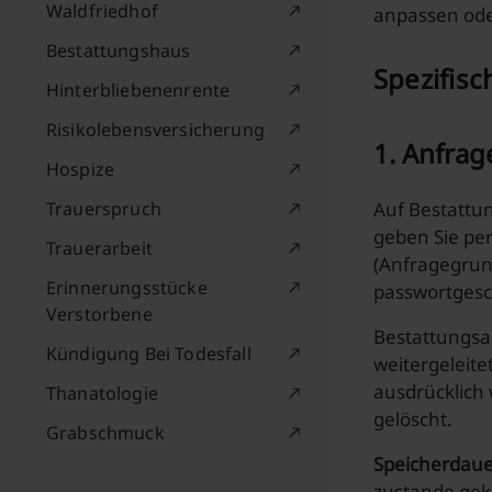
Waldfriedhof
anpassen ode
Bestattungshaus
Spezifis
Hinterbliebenenrente
Risikolebensversicherung
1. Anfrag
Hospize
Trauerspruch
Auf Bestattu
geben Sie pe
Trauerarbeit
(Anfragegrun
Erinnerungsstücke
passwortgesc
Verstorbene
Bestattungsa
Kündigung Bei Todesfall
weitergeleite
ausdrücklich
Thanatologie
gelöscht.
Grabschmuck
Speicherdaue
zustande gek