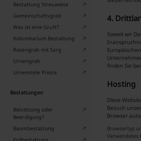
Bestattung Streuwiese
Gemeinschaftsgrab
4. Drittl
Was ist eine Gruft?
Soweit wir Da
Kolumbarium Bestattung
Inanspruchna
Rasengrab mit Sarg
Europäischen 
Unternehmen 
Urnengrab
finden Sie be
Urnenstele Preise
Hosting
Bestattungen
Diese Website
Besuch unser
Beisetzung oder
Browser auto
Beerdigung?
Baumbestattung
Browsertyp un
Verwendetes 
Erdbestattung