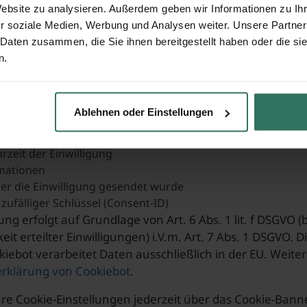
n Einwilligung gesetzt (§ 25 Abs. 1 TDDDG, Art. 6 Abs. 1 l
Website zu analysieren. Außerdem geben wir Informationen zu I
r soziale Medien, Werbung und Analysen weiter. Unsere Partner
onsent-Tool: Cookiebot
 Daten zusammen, die Sie ihnen bereitgestellt haben oder die s
n.
en Einwilligungsdienst
Cookiebot
der Cybot A/S (Havneg
peichert Ihre Einwilligungserklärung, um uns den Nachw
n verarbeitet:
Ablehnen oder Einstellungen
e (gekürzt gespeichert, nicht im Klartext)
zeit der Einwilligung
mationen
der die Einwilligung gesendet wurde
zufälliger Schlüssel (Consent-ID)
ung erfolgt auf Grundlage von Art. 6 Abs. 1 lit. f DSGVO
it erteilter Einwilligungen) i.V.m. Art. 7 Abs. 1 DSGVO
kiebot verarbeitet Daten ausschließlich in der EU. Weite
rklärung von Cookiebot
.
re Cookie-Einstellungen jederzeit über das Cookie-Bann