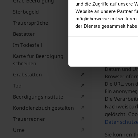
ausdrückliche
Grab Beerdigung
und die Zugriffe auf unsere 
Sterbegeld
Website an unsere Partner fü
Cookie-C
möglicherweise mit weiteren
Trauersprüche
der Dienste gesammelt habe
Wir nutzen d
Bestatter
erfasst und s
Im Todesfall
folgende Date
Karte für Beerdigung
Ihre IP-Adress
schreiben
Datum und Uhr
Grabstätten
Browserinfor
Die URL, von 
Tod
Ein anonymer, 
Beerdigungsinstitute
Die Verarbeit
Nachweisbarke
Kondolenzbuch gestalten
gelöscht. Coo
Trauerredner
Datenschutze
Urne
Sie können Ih