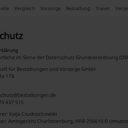
seite
Vergleich
Vorsorge
Bestattung
Trauer
Verze
chutz
rklärung
rtliche im Sinne der Datenschutz-Grundverordnung (DSGV
haft für Bestattungen und Vorsorge GmbH
ße 178
nschutz@bestattungen.de
75 437 515
rer: Kolja Czudnochowski
ter: Amtsgericht Charlottenburg, HRB 256610 B Umsatz