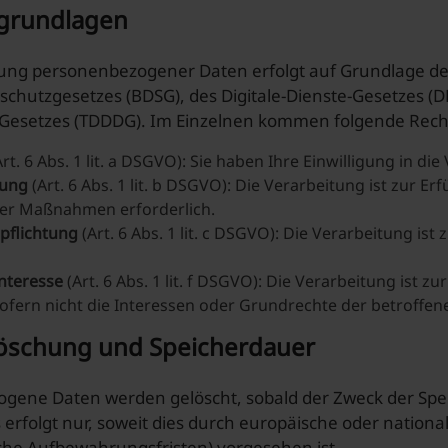
sgrundlagen
tung personenbezogener Daten erfolgt auf Grundlage d
chutzgesetzes (BDSG), des Digitale-Dienste-Gesetzes (D
Gesetzes (TDDDG). Im Einzelnen kommen folgende Recht
rt. 6 Abs. 1 lit. a DSGVO): Sie haben Ihre Einwilligung in die
lung
(Art. 6 Abs. 1 lit. b DSGVO): Die Verarbeitung ist zur 
her Maßnahmen erforderlich.
rpflichtung
(Art. 6 Abs. 1 lit. c DSGVO): Die Verarbeitung ist
Interesse
(Art. 6 Abs. 1 lit. f DSGVO): Die Verarbeitung ist
 sofern nicht die Interessen oder Grundrechte der betroffe
löschung und Speicherdauer
gene Daten werden gelöscht, sobald der Zweck der Spei
erfolgt nur, soweit dies durch europäische oder nation
che Aufbewahrungsfristen) vorgesehen ist.