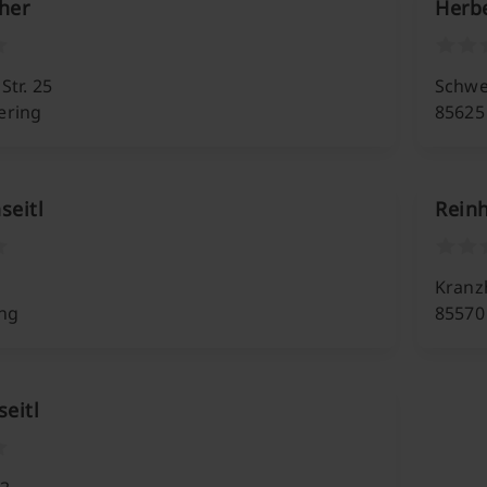
her
Herb
Str. 25
Schwe
ering
85625
seitl
Reinh
Kranz
ing
85570
eitl