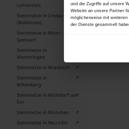
und die Zugriffe auf unsere 
Lichtenfels
Website an unsere Partner fü
Steinmetze in Lindau
möglicherweise mit weiteren
(Bodensee),
der Dienste gesammelt habe
Steinmetze in Main-
Spessart
Steinmetze in
Memmingen
Steinmetze in Miesbach
Steinmetze in
Miltenberg
Steinmetze in Mühldorf am
Inn
Steinmetze in München
Steinmetze in Neu-Ulm