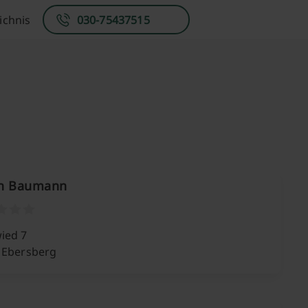
ichnis
030-75437515
n Baumann
ied 7
 Ebersberg