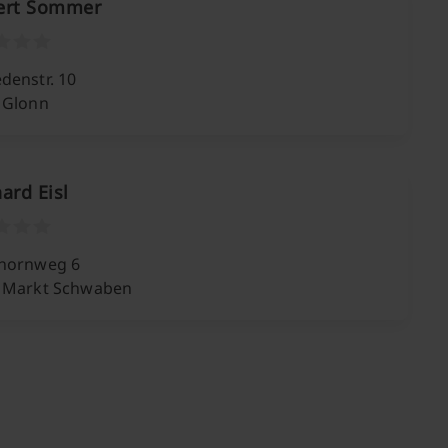
ert Sommer
denstr. 10
 Glonn
ard Eisl
hornweg 6
 Markt Schwaben