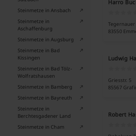
Harro Buc
Steinmetze in Ansbach
Steinmetze in
Tegernauer 
Aschaffenburg
83550 Emm
Steinmetze in Augsburg
Steinmetze in Bad
Kissingen
Ludwig Ha
Steinmetze in Bad Tölz-
Wolfratshausen
Griesstr. 5
Steinmetze in Bamberg
85567 Graf
Steinmetze in Bayreuth
Steinmetze in
Robert Has
Berchtesgadener Land
Steinmetze in Cham