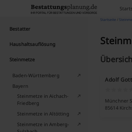
Skip to content
Start
Startseite
/
Steinme
Bestatter
Steinm
Haushaltsauflösung
Übersich
Steinmetze
Baden-Württemberg
Adolf Gott
Bayern
Steinmetze in Aichach-
Münchner St
Friedberg
85614 Kirc
Steinmetze in Altötting
Steinmetze in Amberg-
Sulzbach