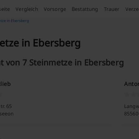
seite
Vergleich
Vorsorge
Bestattung
Trauer
Verze
tze in Ebersberg
etze in Ebersberg
t von 7 Steinmetze in Ebersberg
lieb
Anto
r. 65
Langw
hseeon
85560