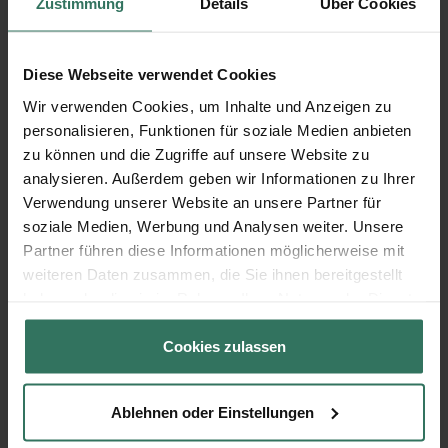
Michael Schurg
Zustimmung
Details
Über Cookies
Diese Webseite verwendet Cookies
Gerichtstr. 31
58540 Meinerzhagen
Wir verwenden Cookies, um Inhalte und Anzeigen zu
personalisieren, Funktionen für soziale Medien anbieten
zu können und die Zugriffe auf unsere Website zu
analysieren. Außerdem geben wir Informationen zu Ihrer
Motz GmbH
Verwendung unserer Website an unsere Partner für
soziale Medien, Werbung und Analysen weiter. Unsere
Partner führen diese Informationen möglicherweise mit
Akazienstr. 8
weiteren Daten zusammen, die Sie ihnen bereitgestellt
58642 Iserlohn
haben oder die sie im Rahmen Ihrer Nutzung der Dienste
gesammelt haben.
Cookies zulassen
Peter Liba
Ablehnen oder Einstellungen