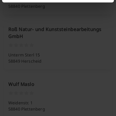
Dürerstr. 11
58840 Plettenberg
Roß Natur- und Kunststeinbearbeitungs
GmbH
Unterm Sterl 15
58849 Herscheid
Wulf Maslo
Weidenstr. 1
58840 Plettenberg