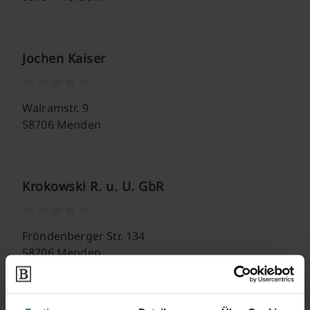
Jochen Kaiser
Walramstr. 9
58706 Menden
Krokowski R. u. U. GbR
Fröndenberger Str. 134
58706 Menden