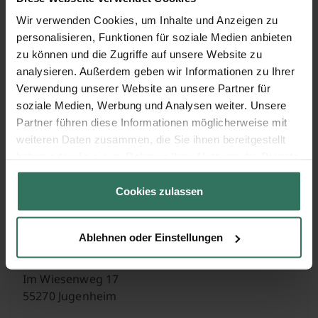
Mainzer Str. 20-22
Wir verwenden Cookies, um Inhalte und Anzeigen zu
55257 Budenheim
personalisieren, Funktionen für soziale Medien anbieten
zu können und die Zugriffe auf unsere Website zu
analysieren. Außerdem geben wir Informationen zu Ihrer
Verwendung unserer Website an unsere Partner für
Jungerts GmbH Bestattungsinstitut
soziale Medien, Werbung und Analysen weiter. Unsere
Partner führen diese Informationen möglicherweise mit
weiteren Daten zusammen, die Sie ihnen bereitgestellt
Bürgermeister-Neff-Platz 5
haben oder die sie im Rahmen Ihrer Nutzung der Dienste
55411 Bingen
gesammelt haben.
Cookies zulassen
Jürgen Geis Schreinerei-Bestattungen
Ablehnen oder Einstellungen
Im Wiesenweg 17
55270 Jugenheim