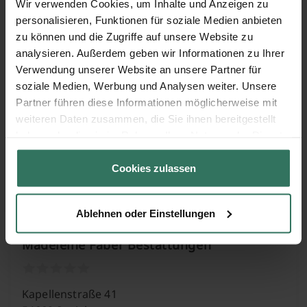
Wir verwenden Cookies, um Inhalte und Anzeigen zu
personalisieren, Funktionen für soziale Medien anbieten
Görenweg 10
zu können und die Zugriffe auf unsere Website zu
54634 Bitburg
analysieren. Außerdem geben wir Informationen zu Ihrer
Verwendung unserer Website an unsere Partner für
soziale Medien, Werbung und Analysen weiter. Unsere
Leuschen Bestattungen + Trauerberatung
Partner führen diese Informationen möglicherweise mit
e. K.
weiteren Daten zusammen, die Sie ihnen bereitgestellt
haben oder die sie im Rahmen Ihrer Nutzung der Dienste
gesammelt haben.
Schulstr. 22
Cookies zulassen
54657 Badem
Ablehnen oder Einstellungen
Madeleine Faber Bestattungen
Kapellenstraße 41