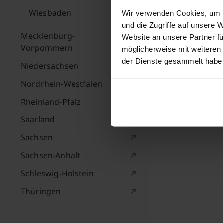
Wiesbaden
Wir verwenden Cookies, um I
und die Zugriffe auf unsere 
Mecklenburg-
Website an unsere Partner fü
Vorpommern
möglicherweise mit weiteren
der Dienste gesammelt habe
Niedersachsen
Nordrhein-Westfalen
Rheinland-Pfalz
Saarland
Sachsen
Sachsen-Anhalt
Schleswig-Holstein
Thüringen