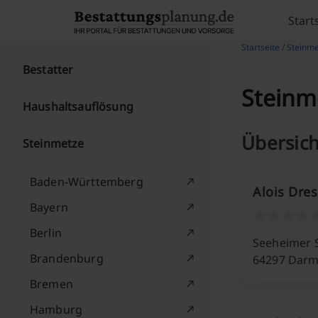
Skip to content
Start
Startseite
/
Steinme
Bestatter
Steinm
Haushaltsauflösung
Übersich
Steinmetze
Baden-Württemberg
Alois Dre
Bayern
Berlin
Seeheimer S
Brandenburg
64297 Darm
Bremen
Hamburg