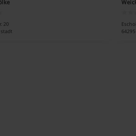
ölke
Weic
. 20
Eschol
stadt
64295