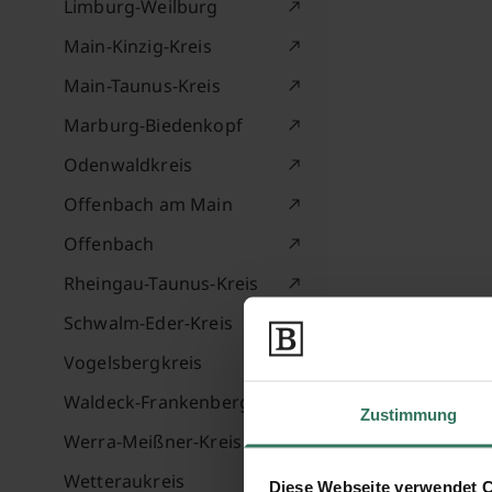
Limburg-Weilburg
Main-Kinzig-Kreis
Main-Taunus-Kreis
Marburg-Biedenkopf
Odenwaldkreis
Offenbach am Main
Offenbach
Rheingau-Taunus-Kreis
Schwalm-Eder-Kreis
Vogelsbergkreis
Waldeck-Frankenberg
Zustimmung
Werra-Meißner-Kreis
Wetteraukreis
Diese Webseite verwendet 