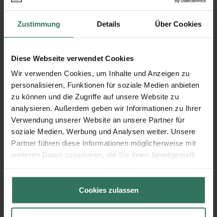
Thomas Busch
Zustimmung
Details
Über Cookies
Stettiner Str. 35
Diese Webseite verwendet Cookies
16307 Gartz Oder
Wir verwenden Cookies, um Inhalte und Anzeigen zu
personalisieren, Funktionen für soziale Medien anbieten
zu können und die Zugriffe auf unsere Website zu
analysieren. Außerdem geben wir Informationen zu Ihrer
Thomas Busch
Verwendung unserer Website an unsere Partner für
soziale Medien, Werbung und Analysen weiter. Unsere
Partner führen diese Informationen möglicherweise mit
Neuer Friedhof 1
weiteren Daten zusammen, die Sie ihnen bereitgestellt
16303 Schwedt/Oder
haben oder die sie im Rahmen Ihrer Nutzung der Dienste
gesammelt haben.
Cookies zulassen
Ulrich Dutge