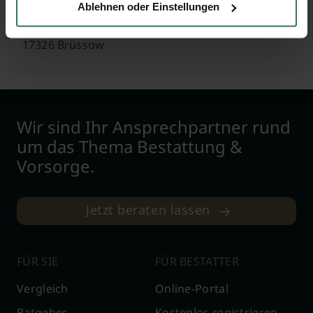
Ablehnen oder Einstellungen
Rudolf-Breitscheid-Str. 44
17326 Brüssow
Wir sind Ihr Ansprechpartner rund
um das Thema Bestattung &
Vorsorge.
Jetzt beraten lassen
FÜR SIE
FÜR BESTATTER
Vergleich
Online-Portal
Ratgeber
Kostenlos registrieren