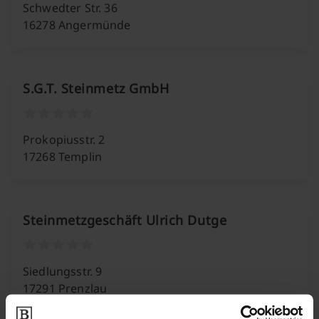
Schwedter Str. 36
16278 Angermünde
S.G.T. Steinmetz GmbH
Prokopiusstr. 2
17268 Templin
Steinmetzgeschäft Ulrich Dutge
Siedlungsstr. 9
17291 Prenzlau