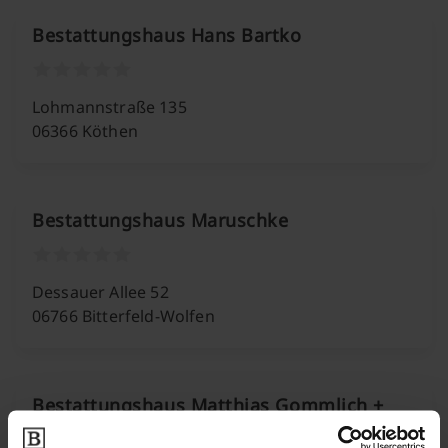
Bestattungshaus Hans Bartko
Lohmannstraße 135
06366 Köthen
Bestattungshaus Maruschke
Dessauer Allee 52
06766 Bitterfeld-Wolfen
Bestattungshaus Matthias Gommlich +
Reinbothe