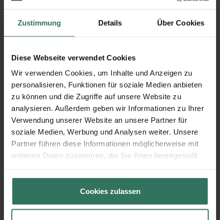
Zustimmung
Details
Über Cookies
Lindauerstr. 24
39261 Zerbst
Diese Webseite verwendet Cookies
Wir verwenden Cookies, um Inhalte und Anzeigen zu
Bestattungshaus Paul Temme
personalisieren, Funktionen für soziale Medien anbieten
zu können und die Zugriffe auf unsere Website zu
analysieren. Außerdem geben wir Informationen zu Ihrer
Leipziger Straße 14A
Verwendung unserer Website an unsere Partner für
06766 Wolfen
soziale Medien, Werbung und Analysen weiter. Unsere
Partner führen diese Informationen möglicherweise mit
weiteren Daten zusammen, die Sie ihnen bereitgestellt
haben oder die sie im Rahmen Ihrer Nutzung der Dienste
Bestattungshaus Pietät GmbH
gesammelt haben.
Cookies zulassen
Friedensstraße 21