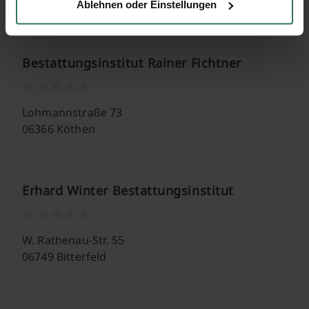
06749 Bitterfeld
Ablehnen oder Einstellungen
Bestattungsinstitut Rainer Fichtner
Lohmannstraße 73
06366 Köthen
Erhard Winter Bestattungsinstitut
W. Rathenau-Str. 55
06749 Bitterfeld