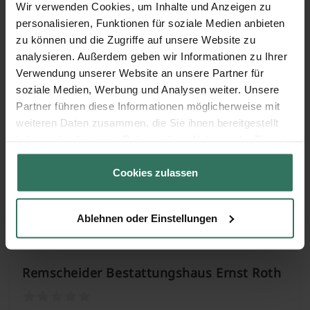
Wir verwenden Cookies, um Inhalte und Anzeigen zu
personalisieren, Funktionen für soziale Medien anbieten
zu können und die Zugriffe auf unsere Website zu
Kölner Str. 54
analysieren. Außerdem geben wir Informationen zu Ihrer
42897 Remscheid
Verwendung unserer Website an unsere Partner für
soziale Medien, Werbung und Analysen weiter. Unsere
Partner führen diese Informationen möglicherweise mit
weiteren Daten zusammen, die Sie ihnen bereitgestellt
Max Henning Bestattungsfachgeschäft Inh.
haben oder die sie im Rahmen Ihrer Nutzung der Dienste
Ulrike Becker e. K.
gesammelt haben.
Cookies zulassen
Vieringhausen 71
42857 Remscheid
Ablehnen oder Einstellungen
Remscheider Bestattungshaus Ernst Roth