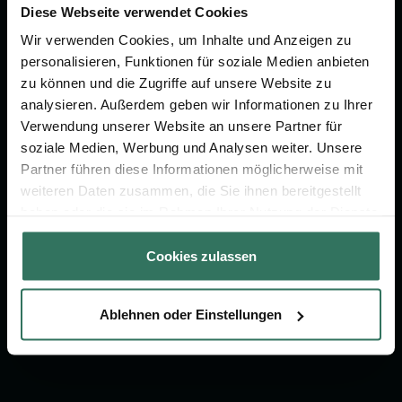
Diese Webseite verwendet Cookies
Vorsorge.
Wir verwenden Cookies, um Inhalte und Anzeigen zu
personalisieren, Funktionen für soziale Medien anbieten
Jetzt beraten lassen
zu können und die Zugriffe auf unsere Website zu
analysieren. Außerdem geben wir Informationen zu Ihrer
Verwendung unserer Website an unsere Partner für
FÜR SIE
FÜR BESTATTER
soziale Medien, Werbung und Analysen weiter. Unsere
Partner führen diese Informationen möglicherweise mit
Vergleich
Online-Portal
weiteren Daten zusammen, die Sie ihnen bereitgestellt
Ratgeber
Kostenlos registrieren
haben oder die sie im Rahmen Ihrer Nutzung der Dienste
gesammelt haben.
Verzeichnis
Cookies zulassen
Wissenswertes
Über uns
Ablehnen oder Einstellungen
Für Bestatter