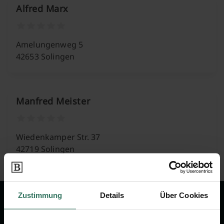
Alfred Marx
Amelungenweg 5
42653 Solingen
Manfred Meister
Wiedenkamper Str. 37
42719 Solingen
Zustimmung
Details
Über Cookies
Wir sind Ihr Ansprechpartner rund
um das Thema Bestattung &