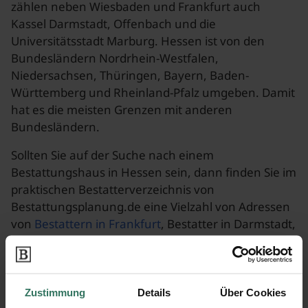
zählen neben Wiesbaden und Frankfurt auch
Kassel Darmstadt, Offenbach und die
Universitätsstadt Marburg. Hessen ist von den
Bundesländern Nordrhein-Westfalen,
Niedersachsen, Thüringen, Bayern, Baden-
Württemberg und Rheinland-Pfalz umgeben. Damit
hat es die meisten Grenzen mit anderen
Bundesländern.
Sollten Sie auf der Suche nach einem
Bestattungshaus in Hessen sein, dann finden Sie im
praktischen Bestatterverzeichnis von
Bestattungsplanung.de eine Vielzahl von Adressen
von
Bestattern in Frankfurt
, Bestatter in Darmstadt,
Bestatter in Offenbach oder
Bestattungsunternehmen aus Fulda, Kassel oder
Wiesbaden.
Zustimmung
Details
Über Cookies