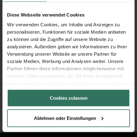
Seriöse Bestatter
Diese Webseite verwendet Cookies
Passende Angebote
Wir verwenden Cookies, um Inhalte und Anzeigen zu
personalisieren, Funktionen für soziale Medien anbieten
Schnell und direkt
zu können und die Zugriffe auf unsere Website zu
Kostenlos Bestatter vergleichen
analysieren. Außerdem geben wir Informationen zu Ihrer
Verwendung unserer Website an unsere Partner für
soziale Medien, Werbung und Analysen weiter. Unsere
Partner führen diese Informationen möglicherweise mit
weiteren Daten zusammen, die Sie ihnen bereitgestellt
Jetzt Preise vergleichen
haben oder die sie im Rahmen Ihrer Nutzung der Dienste
gesammelt haben.
Cookies zulassen
Sehr Gut:
Sehr Gut:
4.9
4.9
/
5.0
/
5.0
Ablehnen oder Einstellungen