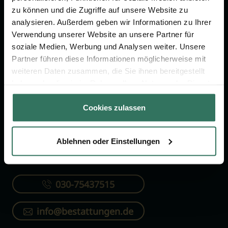
FÜR SIE
FÜR BESTATTER
zu können und die Zugriffe auf unsere Website zu
analysieren. Außerdem geben wir Informationen zu Ihrer
Vergleich
Online-Portal
Verwendung unserer Website an unsere Partner für
Ratgeber
Kostenlos registrieren
soziale Medien, Werbung und Analysen weiter. Unsere
Partner führen diese Informationen möglicherweise mit
Verzeichnis
weiteren Daten zusammen, die Sie ihnen bereitgestellt
Wissenswertes
haben oder die sie im Rahmen Ihrer Nutzung der Dienste
Über uns
gesammelt haben.
Cookies zulassen
Für Bestatter
Ablehnen oder Einstellungen
KONTAKTIEREN SIE UNS
030-75437515
info@bestattungen.de