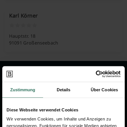
Karl Körner
Hauptstr. 18
91091 Großenseebach
Wir sind Ihr Ansprechpartner rund
um das Thema Bestattung &
Zustimmung
Details
Über Cookies
Vorsorge.
Jetzt beraten lassen
Diese Webseite verwendet Cookies
Wir verwenden Cookies, um Inhalte und Anzeigen zu
personalisieren, Funktionen für soziale Medien anbieten