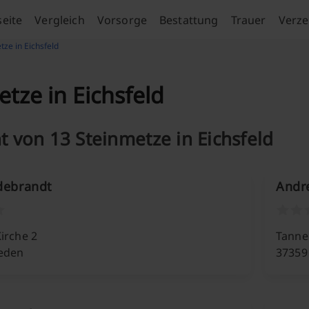
seite
Vergleich
Vorsorge
Bestattung
Trauer
Verze
tze in Eichsfeld
tze in Eichsfeld
t von 13 Steinmetze in Eichsfeld
ldebrandt
Andre
Kirche 2
Tanne
leden
37359 