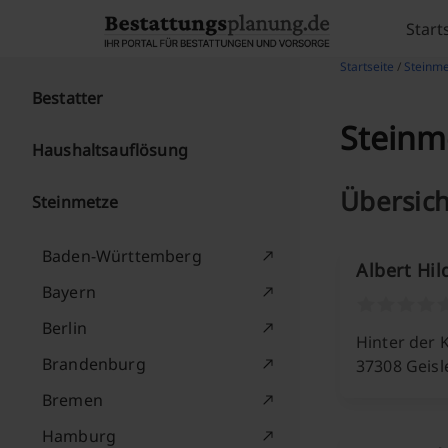
Skip to content
Start
Startseite
/
Steinme
Bestatter
Steinme
Haushaltsauflösung
Übersich
Steinmetze
Baden-Württemberg
Albert Hi
Bayern
Berlin
Hinter der 
Brandenburg
37308 Geis
Bremen
Hamburg