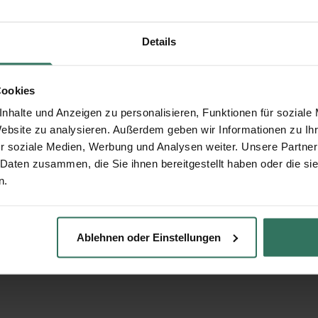
 Zoyke
Details
tr. 4
Cookies
lstädt
nhalte und Anzeigen zu personalisieren, Funktionen für soziale
Website zu analysieren. Außerdem geben wir Informationen zu I
r soziale Medien, Werbung und Analysen weiter. Unsere Partner
 Daten zusammen, die Sie ihnen bereitgestellt haben oder die s
n.
Ablehnen oder Einstellungen