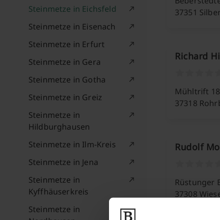
Beberstedter
Steinmetze in Eichsfeld
37351 Silb
Steinmetze in Eisenach
Steinmetze in Erfurt
Richard H
Steinmetze in Gera
Steinmetze in Gotha
Mühltrift 18
Steinmetze in Greiz
37318 Rohr
Steinmetze in
Hildburghausen
Steinmetze in Ilm-Kreis
Rudolf M
Steinmetze in Jena
Steinmetze in
Rüstunger 
Kyffhäuserkreis
37308 Wies
Steinmetze in