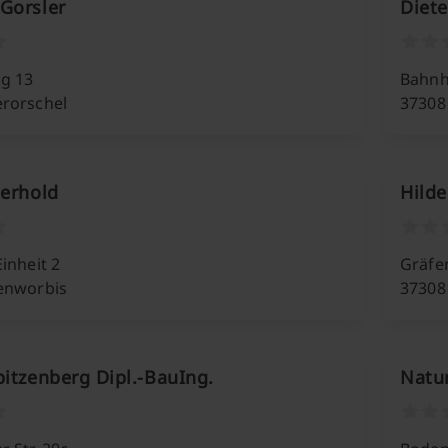
Gorsler
Diete
g 13
Bahnho
erorschel
37308
derhold
Hild
inheit 2
Gräfe
tenworbis
37308
pitzenberg Dipl.-BauIng.
Natu