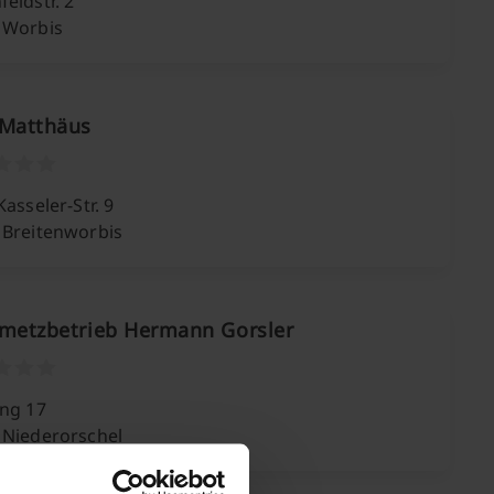
eldstr. 2
 Worbis
 Matthäus
Kasseler-Str. 9
 Breitenworbis
nmetzbetrieb Hermann Gorsler
ung 17
 Niederorschel