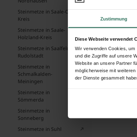
Nordhausen
Wolfgang
Steinmetze in Saale-Orla-
Kreis
Zustimmung
Steinmetze in Saale-
Küllstedter S
Holzland-Kreis
Diese Webseite verwendet 
37351 Dinge
Steinmetze in Saalfeld-
Wir verwenden Cookies, um I
Rudolstadt
und die Zugriffe auf unsere 
Website an unsere Partner fü
Steinmetze in
möglicherweise mit weiteren
Schmalkalden-
der Dienste gesammelt habe
Meiningen
Steinmetze in
Sömmerda
Steinmetze in
Sonneberg
Steinmetze in Suhl