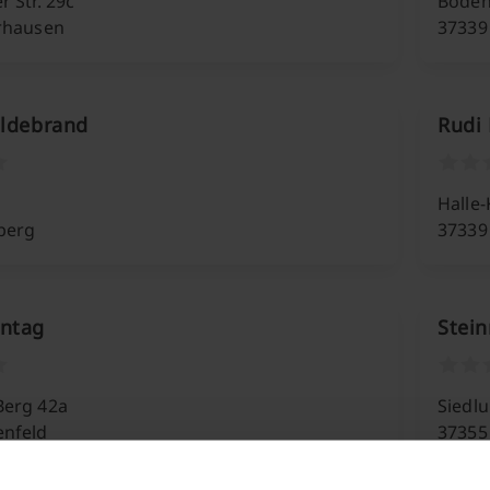
 Str. 29c
Bodenf
erhausen
37339
ildebrand
Rudi
Halle-
berg
37339
ontag
Stei
Berg 42a
Siedl
enfeld
37355