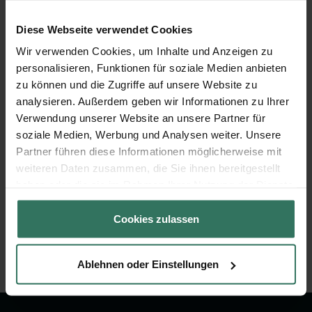
Diese Webseite verwendet Cookies
Sabine Eller . sterbenleben
Wir verwenden Cookies, um Inhalte und Anzeigen zu
personalisieren, Funktionen für soziale Medien anbieten
zu können und die Zugriffe auf unsere Website zu
Thüringerstr. 9
analysieren. Außerdem geben wir Informationen zu Ihrer
64297 Darmstadt
Verwendung unserer Website an unsere Partner für
soziale Medien, Werbung und Analysen weiter. Unsere
Partner führen diese Informationen möglicherweise mit
weiteren Daten zusammen, die Sie ihnen bereitgestellt
WILLENBÜCHER Bestattungen
haben oder die sie im Rahmen Ihrer Nutzung der Dienste
gesammelt haben.
Cookies zulassen
Herdweg 6-8
64285 Darmstadt
Ablehnen oder Einstellungen