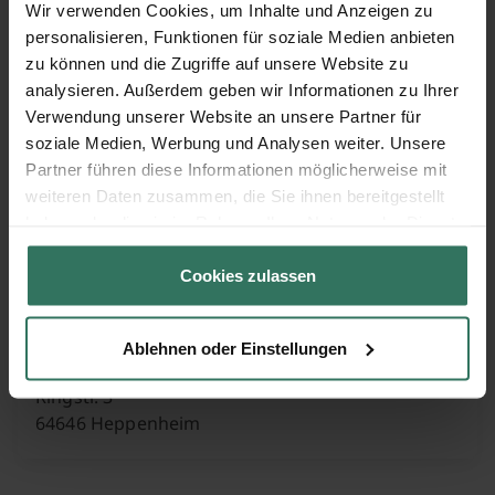
Wir verwenden Cookies, um Inhalte und Anzeigen zu
68519 Viernheim
personalisieren, Funktionen für soziale Medien anbieten
zu können und die Zugriffe auf unsere Website zu
analysieren. Außerdem geben wir Informationen zu Ihrer
Ludwig Schmidt
Verwendung unserer Website an unsere Partner für
soziale Medien, Werbung und Analysen weiter. Unsere
Partner führen diese Informationen möglicherweise mit
Carl-Benz-Str. 7
weiteren Daten zusammen, die Sie ihnen bereitgestellt
64658 Fürth
haben oder die sie im Rahmen Ihrer Nutzung der Dienste
gesammelt haben.
Cookies zulassen
Otto Fath
Ablehnen oder Einstellungen
Ringstr. 3
64646 Heppenheim