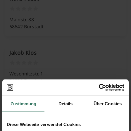
Mainstr. 88
68642 Bürstadt
Jakob Klos
Weschnitzstr. 1
64625 Bensheim
Zustimmung
Details
Über Cookies
Keil Grabmale , Am Friedhof
Diese Webseite verwendet Cookies
Gottlieb-Daimler-Str. 2A