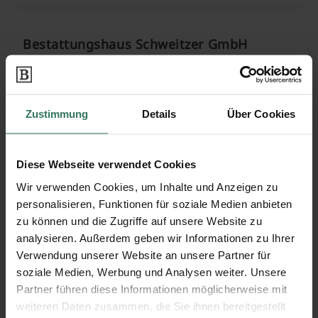
Bestattungshaus Schweitzer GmbH
Kaiserstr. 3
66133 Saarbrücken
Zustimmung
Details
Über Cookies
Diese Webseite verwendet Cookies
Bestattungsinstitut A.Müller
Wir verwenden Cookies, um Inhalte und Anzeigen zu
personalisieren, Funktionen für soziale Medien anbieten
zu können und die Zugriffe auf unsere Website zu
Fechingerstrasse 7
analysieren. Außerdem geben wir Informationen zu Ihrer
66271 Kleinblittersdorf
Verwendung unserer Website an unsere Partner für
soziale Medien, Werbung und Analysen weiter. Unsere
Partner führen diese Informationen möglicherweise mit
Bestattungsinstitut Martin Lang
weiteren Daten zusammen, die Sie ihnen bereitgestellt