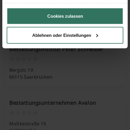
haben oder die sie im Rahmen Ihrer Nutzung der Dienste
gesammelt haben.
St. Barbara-Straße 11
Cookies zulassen
66271 Kleinblittersdorf
Ablehnen oder Einstellungen
Bestattungsinstitut Peter Schneider
Bergstr. 19
66115 Saarbrücken
Bestattungsunternehmen Avalon
Moltkestraße 19