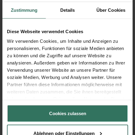
Zustimmung
Details
Über Cookies
Haus der Bestattung
Diese Webseite verwendet Cookies
Rathausstraße 42
Wir verwenden Cookies, um Inhalte und Anzeigen zu
31812 Bad Pyrmont
personalisieren, Funktionen für soziale Medien anbieten
zu können und die Zugriffe auf unsere Website zu
analysieren. Außerdem geben wir Informationen zu Ihrer
Verwendung unserer Website an unsere Partner für
Heinrich Wilkening Bestattungsinstitut
soziale Medien, Werbung und Analysen weiter. Unsere
Partner führen diese Informationen möglicherweise mit
weiteren Daten zusammen, die Sie ihnen bereitgestellt
Mündersche Str. 10
haben oder die sie im Rahmen Ihrer Nutzung der Dienste
31848 Bad Münder
gesammelt haben.
Cookies zulassen
Hermann Bente Bestattungshaus
Ablehnen oder Einstellungen