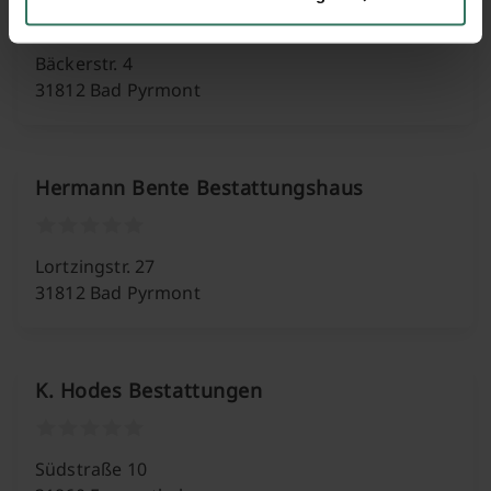
Bäckerstr. 4
31812 Bad Pyrmont
Hermann Bente Bestattungshaus
Lortzingstr. 27
31812 Bad Pyrmont
K. Hodes Bestattungen
Südstraße 10