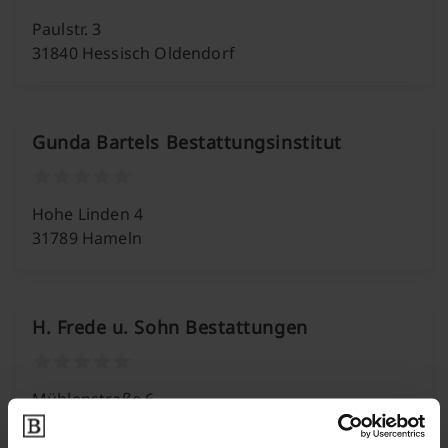
Paulstr. 3
31840 Hessisch Oldendorf
Gunda Bartels Bestattungsinstitut
Hohe Linden 4
31789 Hameln
H. Frede u. Sohn Bestattungen
Mühlenstraße 6
31812 Bad Pyrmont