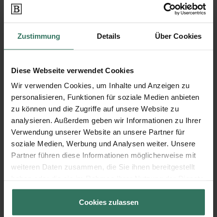
65321 Heidenrod
Zustimmung
Details
Über Cookies
Grundel-Pietät
Diese Webseite verwendet Cookies
Gutenbergstraße 32
Wir verwenden Cookies, um Inhalte und Anzeigen zu
65343 Eltville
personalisieren, Funktionen für soziale Medien anbieten
zu können und die Zugriffe auf unsere Website zu
analysieren. Außerdem geben wir Informationen zu Ihrer
Verwendung unserer Website an unsere Partner für
Hamm Bestattungen GmbH
soziale Medien, Werbung und Analysen weiter. Unsere
Partner führen diese Informationen möglicherweise mit
weiteren Daten zusammen, die Sie ihnen bereitgestellt
Adolfstr. 28
haben oder die sie im Rahmen Ihrer Nutzung der Dienste
65307 Bad Schwalbach
gesammelt haben.
Cookies zulassen