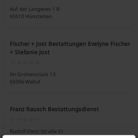
Auf der Langwies 1 B
65510 Hünstetten
Fischer + Jost Bestattungen Evelyne Fischer
+ Stefanie Jost
Im Grohenstück 13
65396 Walluf
Franz Rausch Bestattungsdienst
Rudolf-Dietz-Straße 61