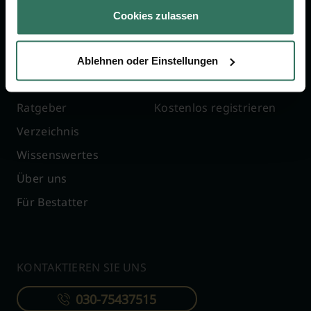
Jetzt beraten lassen
Cookies zulassen
FÜR SIE
FÜR BESTATTER
Ablehnen oder Einstellungen
Vergleich
Online-Portal
Ratgeber
Kostenlos registrieren
Verzeichnis
Wissenswertes
Über uns
Für Bestatter
KONTAKTIEREN SIE UNS
030-75437515