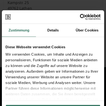
Kampstr. 25
49762 Lathen
Ulla Hilmes
Zustimmung
Details
Über Cookies
Ostereschweg 28
Diese Webseite verwendet Cookies
49733 Haren
Wir verwenden Cookies, um Inhalte und Anzeigen zu
personalisieren, Funktionen für soziale Medien anbieten
zu können und die Zugriffe auf unsere Website zu
analysieren. Außerdem geben wir Informationen zu Ihrer
Verwendung unserer Website an unsere Partner für
Wir sind Ihr Ansprechpartner rund
soziale Medien, Werbung und Analysen weiter. Unsere
um das Thema Bestattung &
Partner führen diese Informationen möglicherweise mit
Vorsorge.
weiteren Daten zusammen, die Sie ihnen bereitgestellt
haben oder die sie im Rahmen Ihrer Nutzung der Dienste
gesammelt haben.