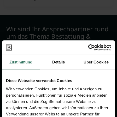
Wir sind Ihr Ansprechpartner rund
um das Thema Bestattung &
Vorsorge.
Jetzt beraten lassen
Zustimmung
Details
Über Cookies
FÜR SIE
FÜR BESTATTER
Diese Webseite verwendet Cookies
Wir verwenden Cookies, um Inhalte und Anzeigen zu
Vergleich
Online-Portal
personalisieren, Funktionen für soziale Medien anbieten
Ratgeber
Kostenlos registrieren
zu können und die Zugriffe auf unsere Website zu
Verzeichnis
analysieren. Außerdem geben wir Informationen zu Ihrer
Verwendung unserer Website an unsere Partner für
Wissenswertes