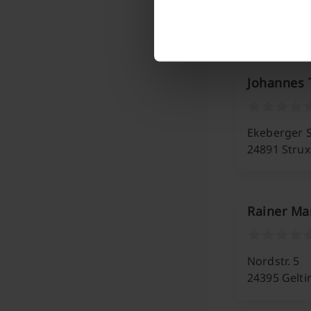
Dörpstroot
24861 Berg
Johannes 
Ekeberger S
24891 Strux
Rainer Ma
Nordstr. 5
24395 Gelti