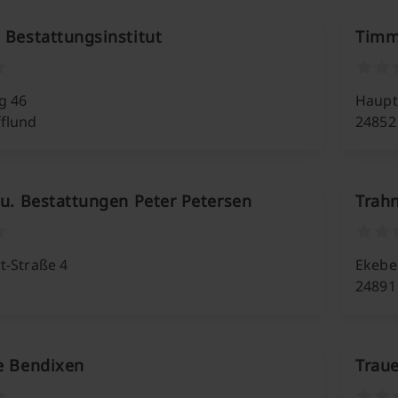
 Bestattungsinstitut
Timm
g 46
Haupts
flund
24852
 u. Bestattungen Peter Petersen
Trahn
t-Straße 4
Ekeber
24891
fe Bendixen
Trau