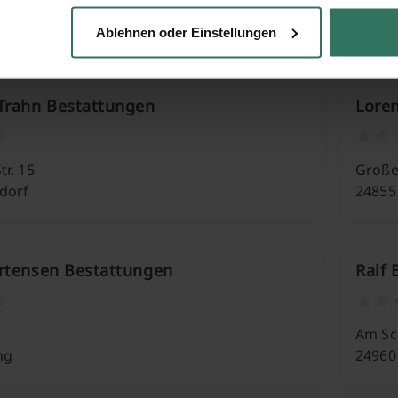
 19
Klaus-
enhusen
24963
Ablehnen oder Einstellungen
Trahn Bestattungen
Lore
tr. 15
Große
dorf
24855
rtensen Bestattungen
Ralf 
Am Sc
ng
24960