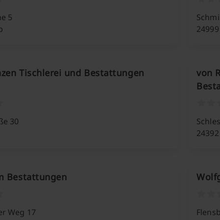
he 5
Schmi
p
24999
zen Tischlerei und Bestattungen
von R
Besta
ße 30
Schles
24392
m Bestattungen
Wolf
er Weg 17
Flens