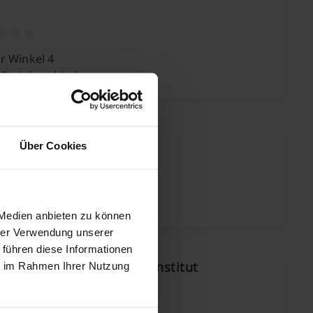
r Winkel 4
 Steinbergkirche
en Möbel Bestattungen
Über Cookies
swiger Straße 3
 Satrup
 Medien anbieten zu können
hrer Verwendung unserer
 führen diese Informationen
ng Rathjen Bestattungsinstitut
ie im Rahmen Ihrer Nutzung