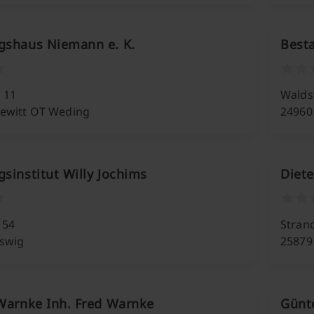
gshaus Niemann e. K.
Besta
 11
Walds
ewitt OT Weding
24960
sinstitut Willy Jochims
Diete
. 54
Strand
eswig
25879
 Warnke Inh. Fred Warnke
Günte