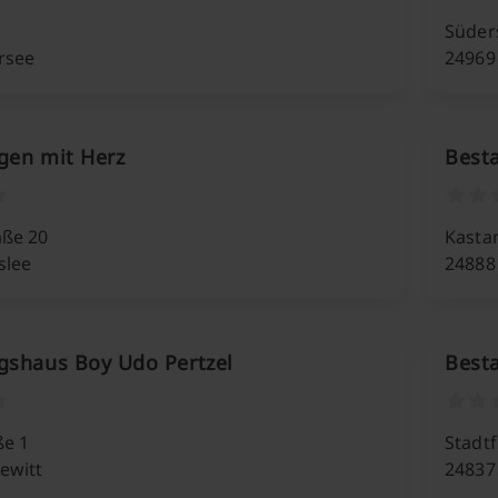
Süder
rsee
24969
gen mit Herz
Besta
aße 20
Kastan
slee
24888 
gshaus Boy Udo Pertzel
Best
ße 1
Stadtf
ewitt
24837