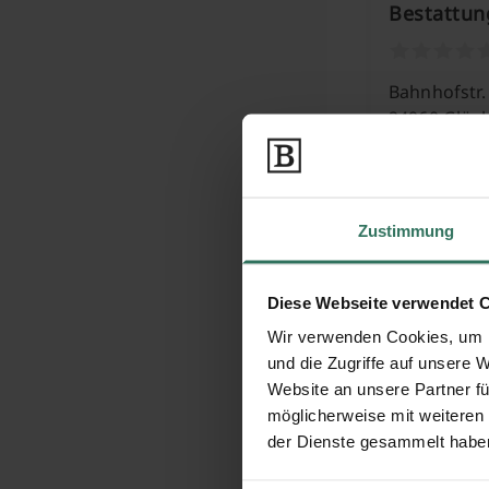
Bestattun
Bahnhofstr.
24960 Glüc
Hans Green
Zustimmung
Kius 16
Diese Webseite verwendet 
24897 Ulsni
Wir verwenden Cookies, um I
und die Zugriffe auf unsere 
Website an unsere Partner fü
Hellmut M
möglicherweise mit weiteren
der Dienste gesammelt habe