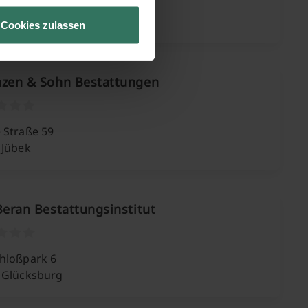
Groth-Str. 5
 Tarp
Cookies zulassen
nzen & Sohn Bestattungen
 Straße 59
 Jübek
Beran Bestattungsinstitut
hloßpark 6
 Glücksburg