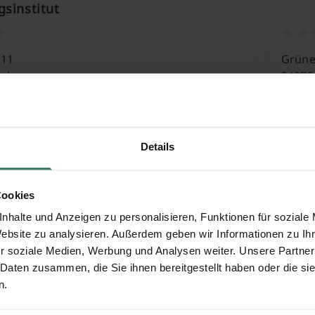
gsinstitut
 11
Grüne
ksburg
24972
 Tischlerei Drechslerei u. Bestattung
Hans
Details
Schle
Cookies
s
24986
nhalte und Anzeigen zu personalisieren, Funktionen für soziale
Website zu analysieren. Außerdem geben wir Informationen zu I
r soziale Medien, Werbung und Analysen weiter. Unsere Partner
umm Bestattungsinstitut
Henni
 Daten zusammen, die Sie ihnen bereitgestellt haben oder die s
n.