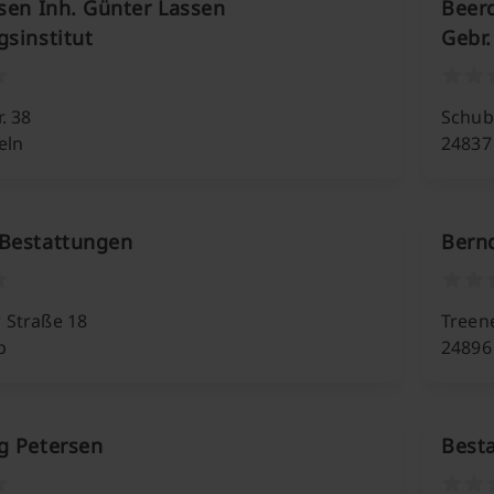
ssen Inh. Günter Lassen
Beerd
gsinstitut
Gebr.
. 38
Schuby
eln
24837
Bestattungen
Bernd
 Straße 18
Treen
p
24896 
g Petersen
Best