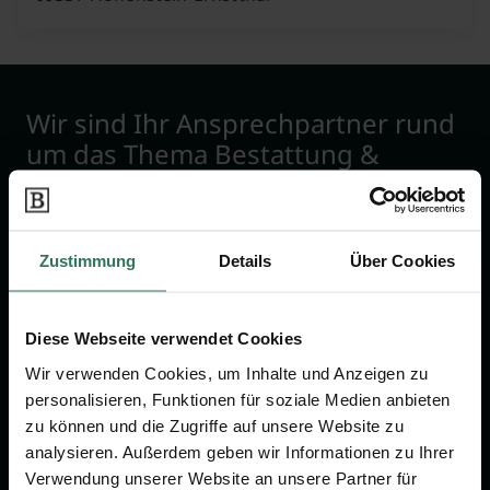
Wir sind Ihr Ansprechpartner rund
um das Thema Bestattung &
Vorsorge.
Jetzt beraten lassen
Zustimmung
Details
Über Cookies
FÜR SIE
FÜR BESTATTER
Diese Webseite verwendet Cookies
Wir verwenden Cookies, um Inhalte und Anzeigen zu
Vergleich
Online-Portal
personalisieren, Funktionen für soziale Medien anbieten
Ratgeber
Kostenlos registrieren
zu können und die Zugriffe auf unsere Website zu
Verzeichnis
analysieren. Außerdem geben wir Informationen zu Ihrer
Verwendung unserer Website an unsere Partner für
Wissenswertes