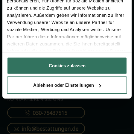
personalisieren, Funktionen für soziale Medien anbieten
FÜR SIE
FÜR BESTATTER
zu können und die Zugriffe auf unsere Website zu
analysieren. Außerdem geben wir Informationen zu Ihrer
Vergleich
Online-Portal
Verwendung unserer Website an unsere Partner für
soziale Medien, Werbung und Analysen weiter. Unsere
Ratgeber
Kostenlos registrieren
Partner führen diese Informationen möglicherweise mit
Verzeichnis
weiteren Daten zusammen, die Sie ihnen bereitgestellt
Wissenswertes
haben oder die sie im Rahmen Ihrer Nutzung der Dienste
gesammelt haben.
Über uns
Cookies zulassen
Für Bestatter
Ablehnen oder Einstellungen
KONTAKTIEREN SIE UNS
030-75437515
info@bestattungen.de