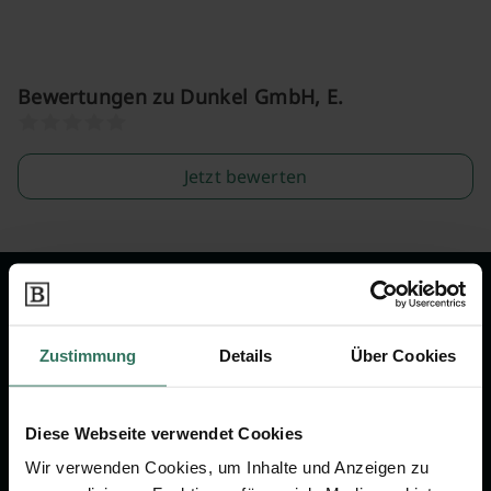
Bewertungen zu Dunkel GmbH, E.
Jetzt bewerten
Wir sind Ihr Ansprechpartner rund
um das Thema Bestattung &
Zustimmung
Details
Über Cookies
Vorsorge.
Diese Webseite verwendet Cookies
Jetzt beraten lassen
Wir verwenden Cookies, um Inhalte und Anzeigen zu