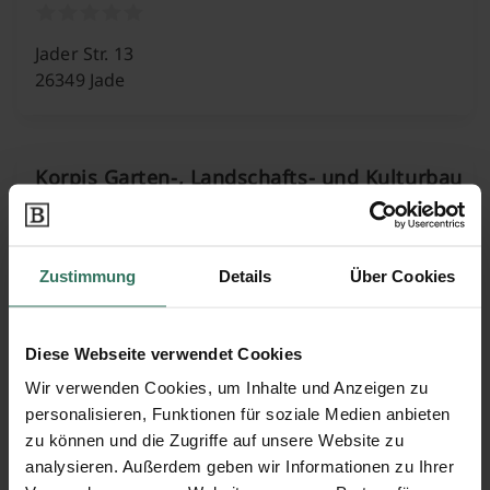
Jader Str. 13
26349 Jade
Korpis Garten-, Landschafts- und Kulturbau
GmbH
Zustimmung
Details
Über Cookies
Hammelwarder Außendch 2
26919 Brake
Diese Webseite verwendet Cookies
Wir verwenden Cookies, um Inhalte und Anzeigen zu
Werner Renken
personalisieren, Funktionen für soziale Medien anbieten
zu können und die Zugriffe auf unsere Website zu
analysieren. Außerdem geben wir Informationen zu Ihrer
Raiffeisenstr. 34