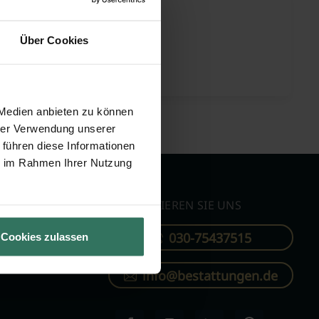
r Necker
Über Cookies
ügeler Str. 81
 Remscheid
 Medien anbieten zu können
hrer Verwendung unserer
 führen diese Informationen
ie im Rahmen Ihrer Nutzung
KONTAKTIEREN SIE UNS
030-75437515
Cookies zulassen
ren
info@bestattungen.de