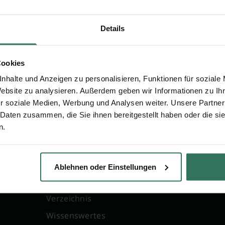
GmbH
Pete
Details
. 60
Rosenh
cheid
42859
Cookies
nhalte und Anzeigen zu personalisieren, Funktionen für soziale
Website zu analysieren. Außerdem geben wir Informationen zu I
r soziale Medien, Werbung und Analysen weiter. Unsere Partner
 Daten zusammen, die Sie ihnen bereitgestellt haben oder die s
n.
FÜR SIE
FÜR BESTATTER
g
Vergleich
Online-Portal
Ablehnen oder Einstellungen
Ratgeber
Kostenlos registrie
Verzeichnis
Wissenswertes