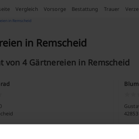
seite
Vergleich
Vorsorge
Bestattung
Trauer
Verze
eien in Remscheid
reien in Remscheid
t von 4 Gärtnereien in Remscheid
nrad
Blum
0
Gustav
cheid
42853