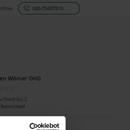
ichnis
030-75437515
en Wörner OHG
-Theill-Str. 2
 Remscheid