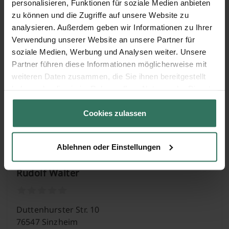
personalisieren, Funktionen für soziale Medien anbieten
zu können und die Zugriffe auf unsere Website zu
Feldstr. 10
analysieren. Außerdem geben wir Informationen zu Ihrer
76474 Au
Verwendung unserer Website an unsere Partner für
soziale Medien, Werbung und Analysen weiter. Unsere
Partner führen diese Informationen möglicherweise mit
weiteren Daten zusammen, die Sie ihnen bereitgestellt
Klaus Kist
haben oder die sie im Rahmen Ihrer Nutzung der Dienste
gesammelt haben.
Cookies zulassen
Industriestr. 17
77833 Ottersweier
Ablehnen oder Einstellungen
Rudolf Walter
Duttenhurster Str. 10
76547 Sinzheim