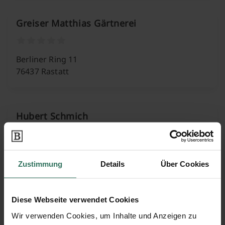
Greiser Matthias Gärtnerei
Berliner Ring 11
76437 Rastatt
Hubert Schmich
Friedhofstr. 9
76547 Sinzheim
Zustimmung
Details
Über Cookies
Diese Webseite verwendet Cookies
Joachim Pierza
Wir verwenden Cookies, um Inhalte und Anzeigen zu