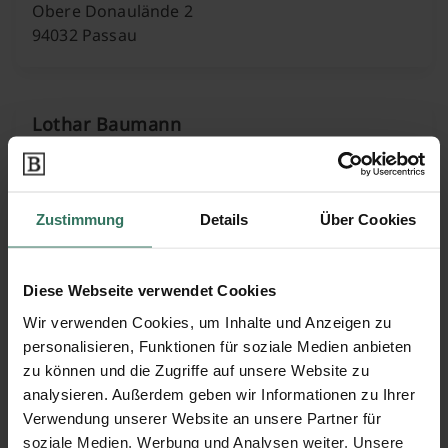
Obere Donaulände 2
94032 Passau
Lothar Baumann
Färbergasse 3
94104 Tittling
Zustimmung
Details
Über Cookies
Diese Webseite verwendet Cookies
Siegfried Breitenfellner
Wir verwenden Cookies, um Inhalte und Anzeigen zu
personalisieren, Funktionen für soziale Medien anbieten
zu können und die Zugriffe auf unsere Website zu
Bahnhofstr. 15A
analysieren. Außerdem geben wir Informationen zu Ihrer
94110 Wegscheid
Verwendung unserer Website an unsere Partner für
soziale Medien, Werbung und Analysen weiter. Unsere