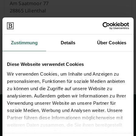
Am Saatmoor 77
28865 Lilienthal
Marks & Mielke Pflanzen- Center
Zustimmung
Details
Über Cookies
Baumschulen
Diese Webseite verwendet Cookies
Am Mühlenberg 51
Wir verwenden Cookies, um Inhalte und Anzeigen zu
28865 Lilienthal
personalisieren, Funktionen für soziale Medien anbieten
zu können und die Zugriffe auf unsere Website zu
analysieren. Außerdem geben wir Informationen zu Ihrer
Verwendung unserer Website an unsere Partner für
Wir sind Ihr Ansprechpartner rund
soziale Medien, Werbung und Analysen weiter. Unsere
um das Thema Bestattung &
Partner führen diese Informationen möglicherweise mit
weiteren Daten zusammen, die Sie ihnen bereitgestellt
Vorsorge.
haben oder die sie im Rahmen Ihrer Nutzung der Dienste