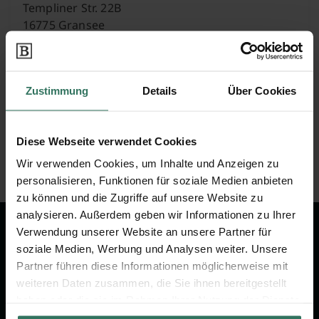
Templiner Str. 22B
16775 Gransee
Peter Leymann
Zustimmung
Details
Über Cookies
Jägerstr. 10
Diese Webseite verwendet Cookies
16515 Oranienburg
Wir verwenden Cookies, um Inhalte und Anzeigen zu
personalisieren, Funktionen für soziale Medien anbieten
zu können und die Zugriffe auf unsere Website zu
analysieren. Außerdem geben wir Informationen zu Ihrer
Verwendung unserer Website an unsere Partner für
Wir sind Ihr Ansprechpartner rund
soziale Medien, Werbung und Analysen weiter. Unsere
um das Thema Bestattung &
Partner führen diese Informationen möglicherweise mit
Vorsorge.
weiteren Daten zusammen, die Sie ihnen bereitgestellt
haben oder die sie im Rahmen Ihrer Nutzung der Dienste
gesammelt haben.