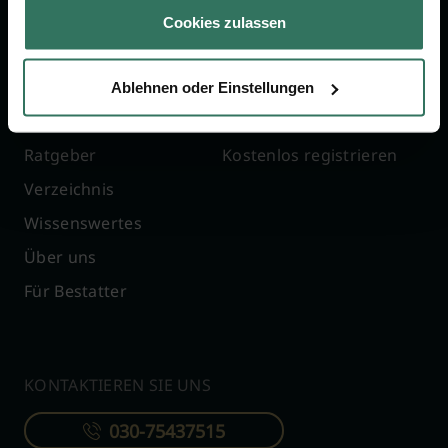
Jetzt beraten lassen
Cookies zulassen
FÜR SIE
FÜR BESTATTER
Ablehnen oder Einstellungen
Vergleich
Online-Portal
Ratgeber
Kostenlos registrieren
Verzeichnis
Wissenswertes
Über uns
Für Bestatter
KONTAKTIEREN SIE UNS
030-75437515