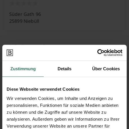
Süder Gath 96
25899 Niebüll
Nils Spangenberg
Schleswiger Chaussee 24A
Zustimmung
Details
Über Cookies
25813 Husum
Diese Webseite verwendet Cookies
Wir verwenden Cookies, um Inhalte und Anzeigen zu
Peter Petersen
personalisieren, Funktionen für soziale Medien anbieten
zu können und die Zugriffe auf unsere Website zu
analysieren. Außerdem geben wir Informationen zu Ihrer
Bergstr. 19
Verwendung unserer Website an unsere Partner für
25926 Ladelund