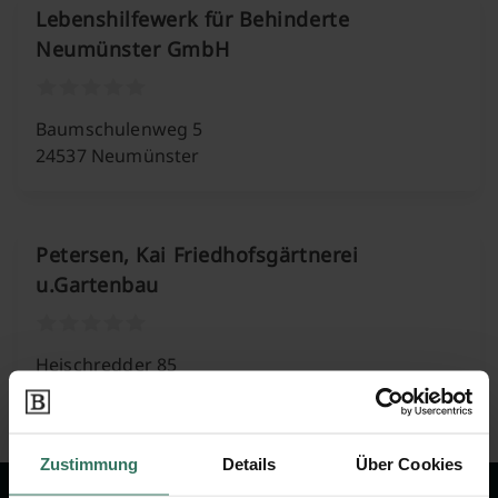
Lebenshilfewerk für Behinderte
Neumünster GmbH
Baumschulenweg 5
24537 Neumünster
Petersen, Kai Friedhofsgärtnerei
u.Gartenbau
Heischredder 85
24536 Neumünster
Zustimmung
Details
Über Cookies