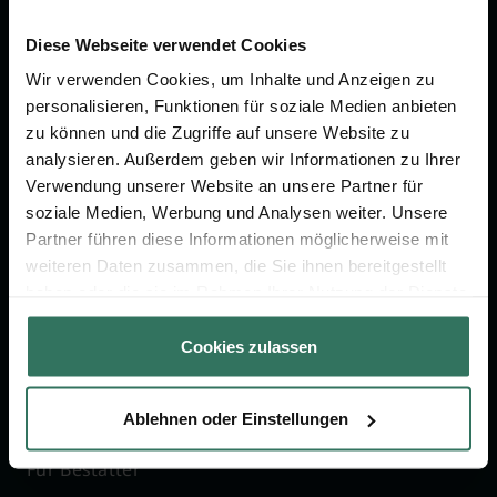
Wir sind Ihr Ansprechpartner rund
Diese Webseite verwendet Cookies
um das Thema Bestattung &
Vorsorge.
Wir verwenden Cookies, um Inhalte und Anzeigen zu
personalisieren, Funktionen für soziale Medien anbieten
zu können und die Zugriffe auf unsere Website zu
Jetzt beraten lassen
analysieren. Außerdem geben wir Informationen zu Ihrer
Verwendung unserer Website an unsere Partner für
soziale Medien, Werbung und Analysen weiter. Unsere
FÜR SIE
FÜR BESTATTER
Partner führen diese Informationen möglicherweise mit
weiteren Daten zusammen, die Sie ihnen bereitgestellt
Vergleich
Online-Portal
haben oder die sie im Rahmen Ihrer Nutzung der Dienste
Ratgeber
Kostenlos registrieren
gesammelt haben.
Cookies zulassen
Verzeichnis
Wissenswertes
Ablehnen oder Einstellungen
Über uns
Für Bestatter