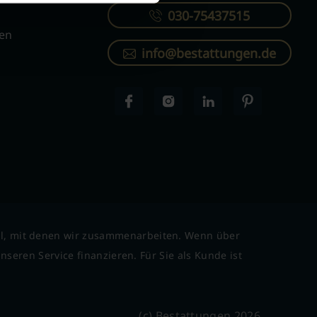
030-75437515
ren
info@bestattungen.de
l, mit denen wir zusammenarbeiten. Wenn über
seren Service finanzieren. Für Sie als Kunde ist
(c) Bestattungen 2026