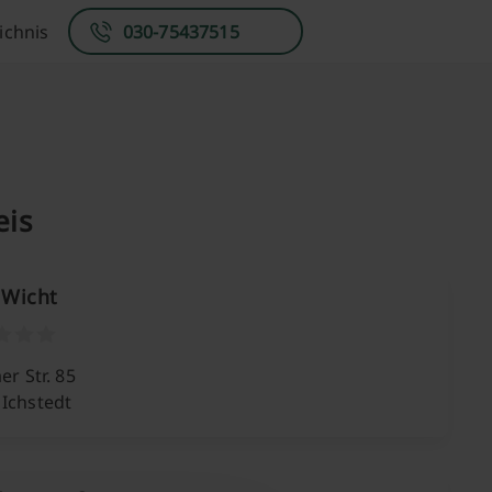
ichnis
030-75437515
eis
 Wicht
aer Str. 85
 Ichstedt