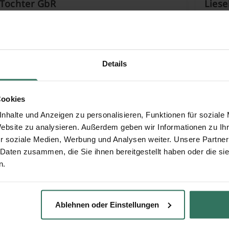
 Tochter GbR
Liese
3
Große
eben
99706
Details
r Ritter
Cookies
nhalte und Anzeigen zu personalisieren, Funktionen für soziale
Website zu analysieren. Außerdem geben wir Informationen zu I
er Str. 27
r soziale Medien, Werbung und Analysen weiter. Unsere Partner
Frankenhausen
 Daten zusammen, die Sie ihnen bereitgestellt haben oder die s
n.
Ablehnen oder Einstellungen
FÜR SIE
FÜR BESTATTER