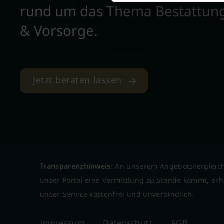
rund um das Thema Bestattun
& Vorsorge.
Jetzt beraten lassen
Transparenzhinweis:
An unserem Angebotsvergleich
unser Portal eine Vermittlung zu Stande kommt, erha
unser Service kostenfrei und unverbindlich.
Impressum
Datenschutz
AGB