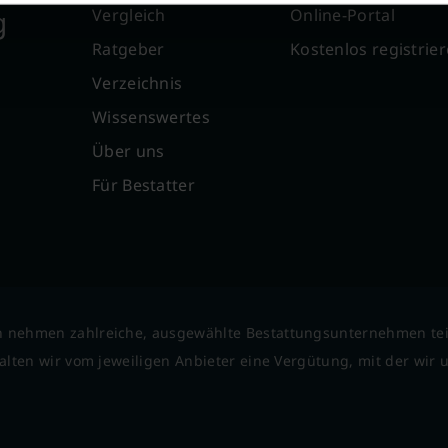
g
Vergleich
Online-Portal
Ratgeber
Kostenlos registrie
Verzeichnis
Wissenswertes
Über uns
Für Bestatter
 nehmen zahlreiche, ausgewählte Bestattungsunternehmen tei
lten wir vom jeweiligen Anbieter eine Vergütung, mit der wir un