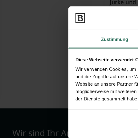
Jurke und
Waidrasen 
99713 Ebel
Zustimmung
Rolf Diete
Diese Webseite verwendet 
Wir verwenden Cookies, um I
und die Zugriffe auf unsere 
Frankenhäus
Website an unsere Partner fü
06567 Bad 
möglicherweise mit weiteren
der Dienste gesammelt habe
Wir sind Ihr Ansprechpartner