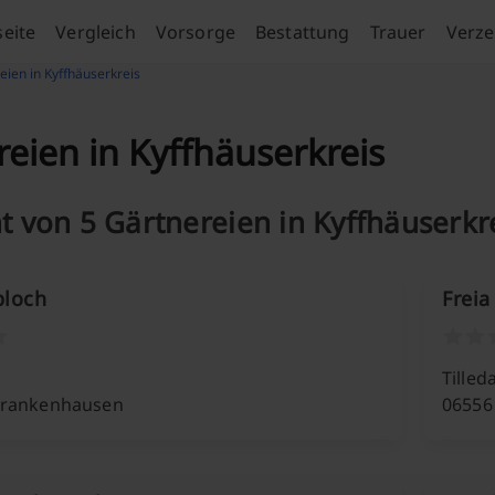
seite
Vergleich
Vorsorge
Bestattung
Trauer
Verze
eien in Kyffhäuserkreis
eien in Kyffhäuserkreis
t von 5 Gärtnereien in Kyffhäuserkr
bloch
Freia
Tilled
Frankenhausen
06556