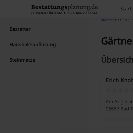
Skip to content
Start
Startseite
/
Gärtner
Bestatter
Gärtner
Haushaltsauflösung
Übersich
Steinmetze
Erich Kno
Am Anger 4
06567 Bad 