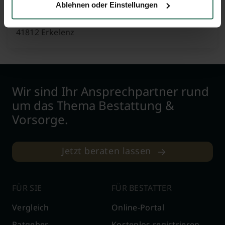
Ablehnen oder Einstellungen
Kaulhausener Str. 3
41812 Erkelenz
Wir sind Ihr Ansprechpartner rund
um das Thema Bestattung &
Vorsorge.
Jetzt beraten lassen
FÜR SIE
FÜR BESTATTER
Vergleich
Online-Portal
Ratgeber
Kostenlos registrieren