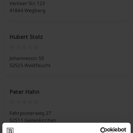
Venloer Str. 123
41844 Wegberg
Hubert Stolz
Johannesstr. 59
52525 Waldfeucht
Peter Hahn
Fahrposterweg 27
52511 Geilenkirchen