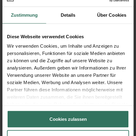
Peter Oeben
Zustimmung
Details
Über Cookies
Kirchfeld 5
Diese Webseite verwendet Cookies
52525 Heinsberg
Wir verwenden Cookies, um Inhalte und Anzeigen zu
personalisieren, Funktionen für soziale Medien anbieten
zu können und die Zugriffe auf unsere Website zu
analysieren. Außerdem geben wir Informationen zu Ihrer
Werner Hermanns
Verwendung unserer Website an unsere Partner für
soziale Medien, Werbung und Analysen weiter. Unsere
Partner führen diese Informationen möglicherweise mit
Ilbertzstr. 39
weiteren Daten zusammen, die Sie ihnen bereitgestellt
52525 Heinsberg
haben oder die sie im Rahmen Ihrer Nutzung der Dienste
gesammelt haben.
Cookies zulassen
Wilfried Steinwartz