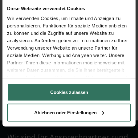
Diese Webseite verwendet Cookies
Günter Hahn
Wir verwenden Cookies, um Inhalte und Anzeigen zu
personalisieren, Funktionen für soziale Medien anbieten
zu können und die Zugriffe auf unsere Website zu
Michelsrombacher Str. 1
analysieren. Außerdem geben wir Informationen zu Ihrer
36039 Fulda
Verwendung unserer Website an unsere Partner für
soziale Medien, Werbung und Analysen weiter. Unsere
Partner führen diese Informationen möglicherweise mit
weiteren Daten zusammen, die Sie ihnen bereitgestellt
L. Blum
haben oder die sie im Rahmen Ihrer Nutzung der Dienste
gesammelt haben.
Cookies zulassen
Vogelsbergstr. 24
36137 Großenlüder
Ablehnen oder Einstellungen
Wir sind Ihr Ansprechpartner rund