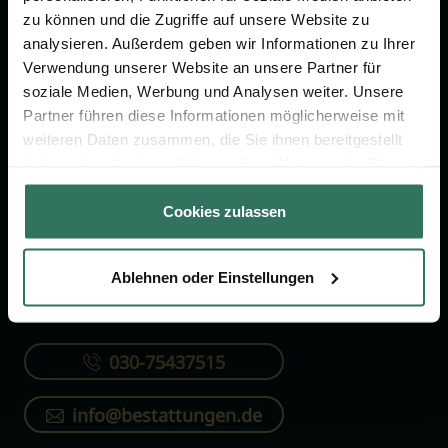
FÜR SIE
FÜR BESTATTER
zu können und die Zugriffe auf unsere Website zu
analysieren. Außerdem geben wir Informationen zu Ihrer
Vergleich
Online-Portal
Verwendung unserer Website an unsere Partner für
Ratgeber
Kostenlos registrieren
soziale Medien, Werbung und Analysen weiter. Unsere
Partner führen diese Informationen möglicherweise mit
Verzeichnis
weiteren Daten zusammen, die Sie ihnen bereitgestellt
Wissenswertes
haben oder die sie im Rahmen Ihrer Nutzung der Dienste
Über uns
gesammelt haben.
Cookies zulassen
Für Bestatter
Ablehnen oder Einstellungen
KONTAKTIEREN SIE UNS
030-75437515
info@bestattungen.de