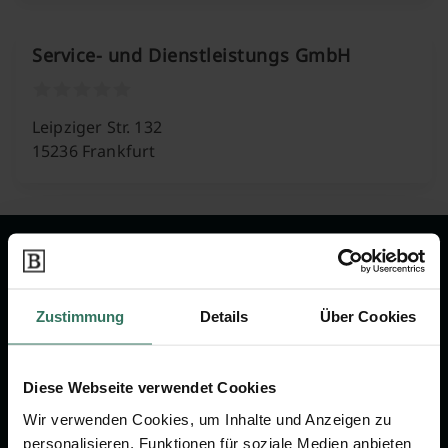
Service- und Dienstleistungs GmbH
Leipziger Str. 132
15236 Frankfurt
Wir sind Ihr Ansprechpartner rund
um das Thema Bestattung &
Zustimmung
Details
Über Cookies
Vorsorge.
Jetzt beraten lassen
Diese Webseite verwendet Cookies
Wir verwenden Cookies, um Inhalte und Anzeigen zu
personalisieren, Funktionen für soziale Medien anbieten